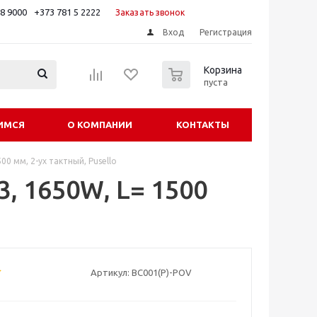
88 9000
+373 781 5 2222
Заказать звонок
Вход
Регистрация
0
Корзина
пуста
ИМСЯ
О КОМПАНИИ
КОНТАКТЫ
0 мм, 2-ух тактный, Pusello
, 1650W, L= 1500
Артикул:
BC001(P)-POV