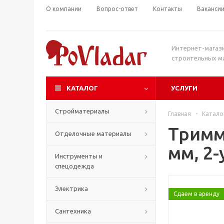
О компании
Вопрос-ответ
Контакты
Ваканси
Интернет-магаз
строительных м
КАТАЛОГ
УСЛУГИ
Стройматериалы
Главная
-
Катало
Тримм
Отделочные материалы
мм, 2-
Инструменты и
спецодежда
Электрика
Сдаем в аренду
Сантехника