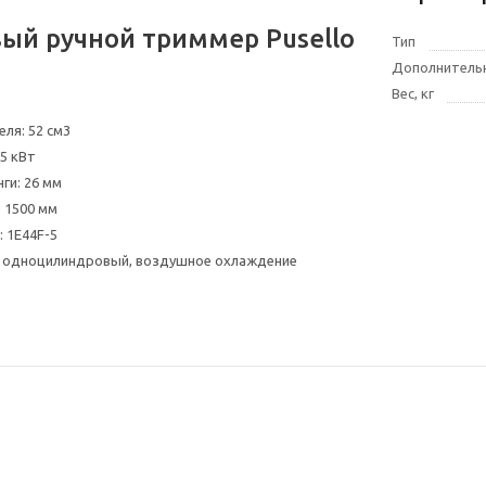
ый ручной триммер Pusello
Тип
Дополнитель
Вес, кг
ля: 52 см3
5 кВт
ги: 26 мм
 1500 мм
: 1E44F-5
 одноцилиндровый, воздушное охлаждение