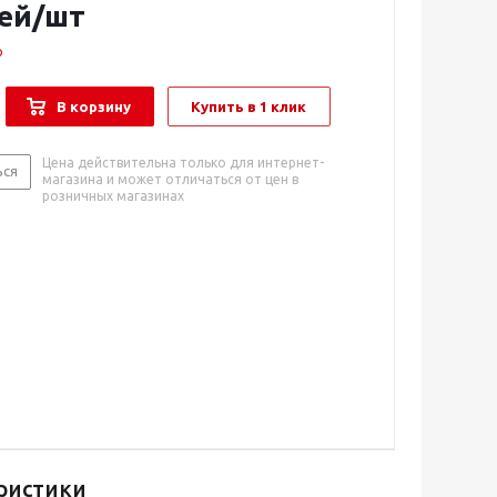
ей
/шт
о
В корзину
Купить в 1 клик
Цена действительна только для интернет-
ься
магазина и может отличаться от цен в
розничных магазинах
ристики