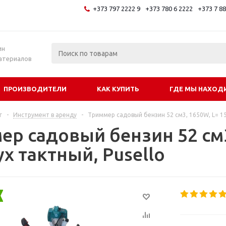
+373 797 2222 9
+373 780 6 2222
+373 7 8
и
ин
атериалов
ПРОИЗВОДИТЕЛИ
КАК КУПИТЬ
ГДЕ МЫ НАХОД
г
-
Инструмент в аренду
-
Триммер садовый бензин 52 см3, 1650W, L= 150
ер садовый бензин 52 см3
ух тактный, Pusello