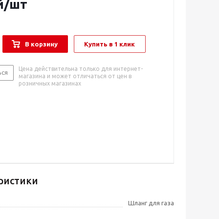
й
/шт
В корзину
Купить в 1 клик
Цена действительна только для интернет-
ься
магазина и может отличаться от цен в
розничных магазинах
ристики
Шланг для газа