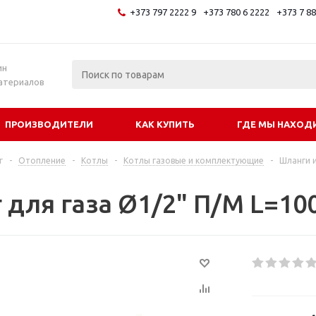
+373 797 2222 9
+373 780 6 2222
+373 7 8
и
ин
атериалов
ПРОИЗВОДИТЕЛИ
КАК КУПИТЬ
ГДЕ МЫ НАХОД
г
-
Отопление
-
Котлы
-
Котлы газовые и комплектующие
-
Шланги 
 для газа Ø1/2" П/М L=10