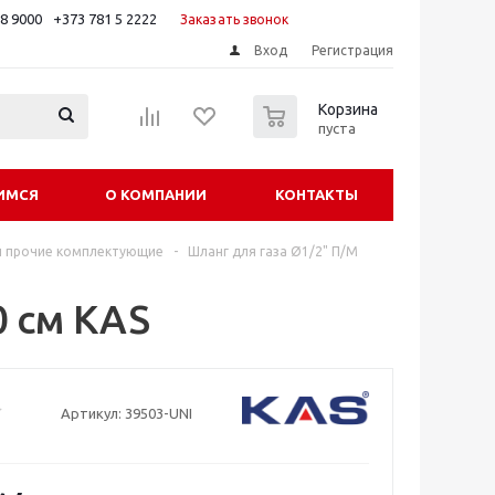
88 9000
+373 781 5 2222
Заказать звонок
Вход
Регистрация
0
Корзина
пуста
ИМСЯ
О КОМПАНИИ
КОНТАКТЫ
и прочие комплектующие
-
Шланг для газа Ø1/2" П/М
0 см KAS
Артикул:
39503-UNI