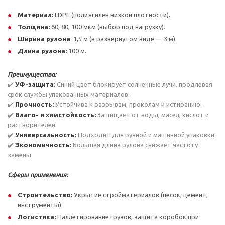
Материал:
LDPE (полиэтилен низкой плотности).
Толщина:
60, 80, 100 мкм (выбор под нагрузку).
Ширина рулона
: 1,5 м (в развернутом виде — 3 м).
Длина рулона:
100 м.
Преимущества:
✔️
УФ-защита:
Синий цвет блокирует солнечные лучи, продлевая
срок службы упакованных материалов.
✔️
Прочность:
Устойчива к разрывам, проколам и истиранию.
✔️
Влаго- и химстойкость:
Защищает от воды, масел, кислот и
растворителей.
✔️
Универсальность:
Подходит для ручной и машинной упаковки.
✔️
Экономичность:
Большая длина рулона снижает частоту
замены.
Сферы применения:
Строительство:
Укрытие стройматериалов (песок, цемент,
инструменты).
Логистика:
Паллетирование грузов, защита коробок при