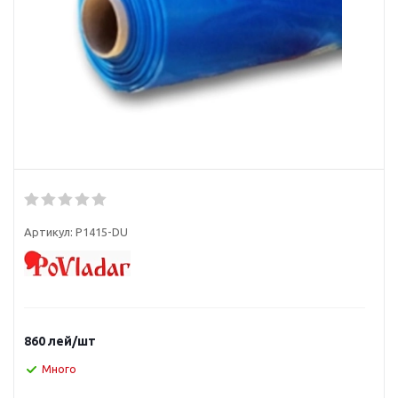
Артикул:
P1415-DU
860
лей
/шт
Много