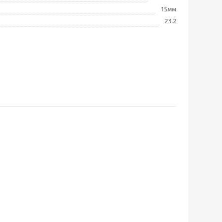
15мм
23.2