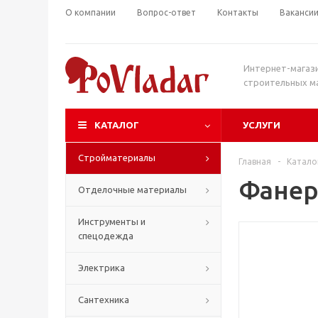
О компании
Вопрос-ответ
Контакты
Ваканси
Интернет-магаз
строительных м
КАТАЛОГ
УСЛУГИ
Стройматериалы
Главная
-
Катало
Фанера
Отделочные материалы
Инструменты и
спецодежда
Электрика
Сантехника