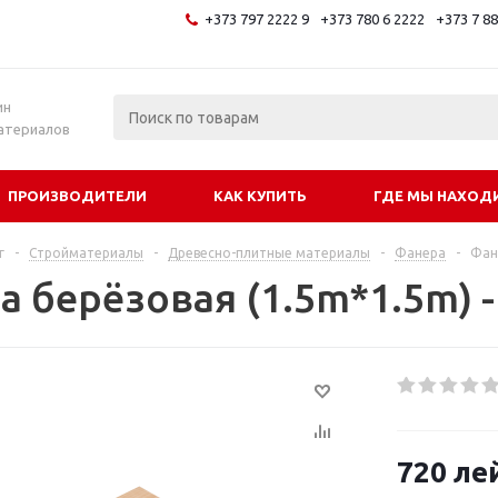
+373 797 2222 9
+373 780 6 2222
+373 7 8
и
ин
атериалов
ПРОИЗВОДИТЕЛИ
КАК КУПИТЬ
ГДЕ МЫ НАХОД
г
-
Стройматериалы
-
Древесно-плитные материалы
-
Фанера
-
Фан
 берёзовая (1.5m*1.5m) -
720
ле