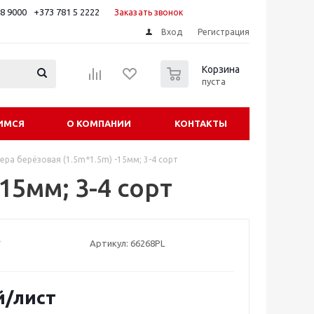
88 9000
+373 781 5 2222
Заказать звонок
Вход
Регистрация
0
Корзина
пуста
ИМСЯ
О КОМПАНИИ
КОНТАКТЫ
ера берёзовая (1.5m*1.5m) -15мм; 3-4 сорт
15мм; 3-4 сорт
Артикул:
66268PL
й
/лист