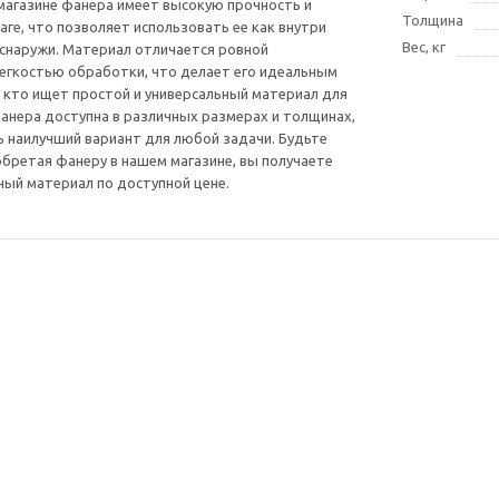
агазине фанера имеет высокую прочность и
Толщина
аге, что позволяет использовать ее как внутри
Вес, кг
 снаружи. Материал отличается ровной
егкостью обработки, что делает его идеальным
 кто ищет простой и универсальный материал для
Фанера доступна в различных размерах и толщинах,
 наилучший вариант для любой задачи. Будьте
обретая фанеру в нашем магазине, вы получаете
ый материал по доступной цене.