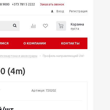
88 9000
+373 781 5 2222
Заказать звонок
Вход
Регистрация
0
Корзина
пуста
ИМСЯ
О КОМПАНИИ
КОНТАКТЫ
ипсокартона и аксессуары
-
Профиль направляющий UW-
0 (4m)
Артикул:
720202
й
/шт