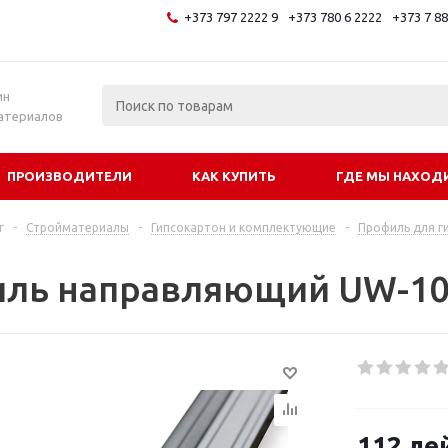
+373 797 2222 9
+373 780 6 2222
+373 7 8
и
ин
атериалов
ПРОИЗВОДИТЕЛИ
КАК КУПИТЬ
ГДЕ МЫ НАХОД
г
-
Стройматериалы
-
Гипсокартон и комплектующие
-
Профиль для г
ль направляющий UW-10
112
ле