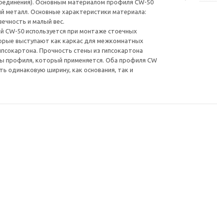
соединения). Основным материалом профиля СW-50
й металл. Основные характеристики материала:
вечность и малый вес.
й CW-50 используется при монтаже стоечных
торые выступают как каркас для межкомнатных
ипсокартона. Прочность стены из гипсокартона
ны профиля, который применяется. Оба профиля CW
ь одинаковую ширину, как основания, так и