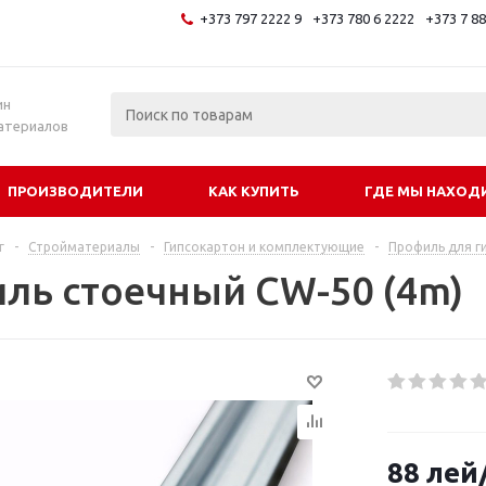
+373 797 2222 9
+373 780 6 2222
+373 7 8
и
ин
атериалов
ПРОИЗВОДИТЕЛИ
КАК КУПИТЬ
ГДЕ МЫ НАХОД
г
-
Стройматериалы
-
Гипсокартон и комплектующие
-
Профиль для г
ль стоечный CW-50 (4m)
88
лей