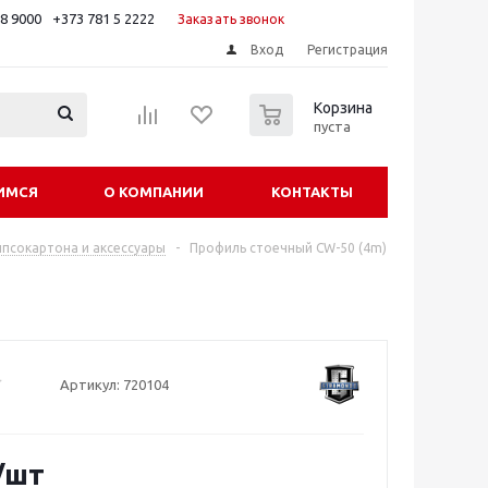
88 9000
+373 781 5 2222
Заказать звонок
Вход
Регистрация
0
Корзина
пуста
ИМСЯ
О КОМПАНИИ
КОНТАКТЫ
ипсокартона и аксессуары
-
Профиль стоечный CW-50 (4m)
Артикул:
720104
/шт