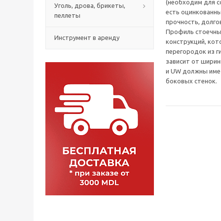
(необходим для 
Уголь, дрова, брикеты,
есть оцинкованны
пеллеты
прочность, долго
Профиль стоечны
Инструмент в аренду
конструкций, ко
перегородок из г
зависит от шири
и UW должны имет
боковых стенок.