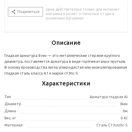
Цена действительна только для интернет-
Поделиться
магазина и может отличаться от цен в
розничных магазинах
Описание
Гладкая арматура 8 мм — это металлические стержни круглого
диаметра, поставляется арматура в виде горячекатаных прутьев.
В основу производства легла углеродистая или низколегированная
гладкая сталь класса А1 и марки ст3пс-5.
Характеристики
Тип
Арматура гладкая AI
Диаметр
8мм
Длина
6м
Вес, кг
0.42
Материал
Сталь Ст3сп/пс-5