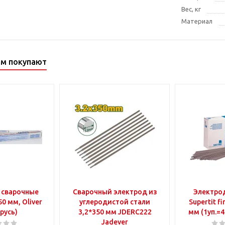
Вес, кг
Материал
ом покупают
 сварочные
Сварочный электрод из
Электро
0 мм, Oliver
углеродистой стали
Supertit f
русь)
3,2*350 мм JDERC222
мм (1уп.=4
Jadever