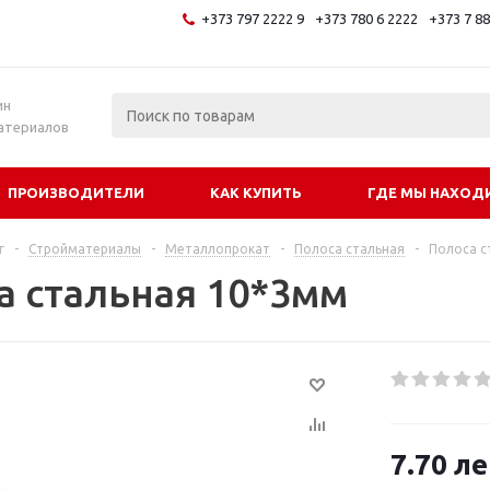
+373 797 2222 9
+373 780 6 2222
+373 7 8
и
ин
атериалов
ПРОИЗВОДИТЕЛИ
КАК КУПИТЬ
ГДЕ МЫ НАХОД
г
-
Стройматериалы
-
Металлопрокат
-
Полоса стальная
-
Полоса с
а стальная 10*3мм
7.70
ле