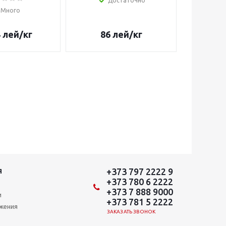
Достаточно
Много
4
лей
/кг
86
лей
/кг
11
+373 797 2222 9
Я
+373 780 6 2222
+373 7 888 9000
и
+373 781 5 2222
ожения
ЗАКАЗАТЬ ЗВОНОК