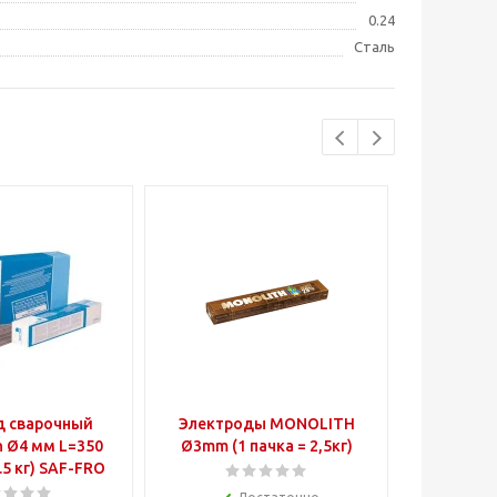
0.24
Сталь
д сварочный
Электроды MONOLITH
Электр
in Ø4 мм L=350
Ø3mm (1 пачка = 2,5кг)
Supertit
.5 кг) SAF-FRO
мм (1уп