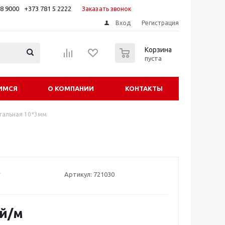
88 9000
+373 781 5 2222
Заказать звонок
Вход
Регистрация
0
Корзина
пуста
ИМСЯ
О КОМПАНИИ
КОНТАКТЫ
тальная 10*3мм
Артикул:
721030
й
/м