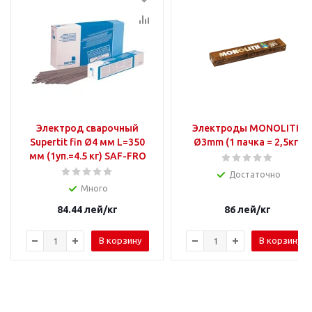
Электрод сварочный
Электроды MONOLITH
Supertit fin Ø4 мм L=350
Ø3mm (1 пачка = 2,5кг)
мм (1уп.=4.5 кг) SAF-FRO
Достаточно
Много
84.44
лей
/кг
86
лей
/кг
В корзину
В корзину