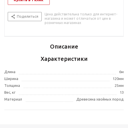
Цена действительна только для интернет-
Поделиться
магазина и может отличаться от цен в
розничных магазинах
Описание
Характеристики
Длина
6м
Ширина
120мм
Толщина
25мм
Вес, кг
13
Материал
Древесина хвойных пород