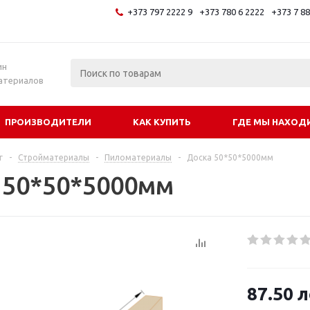
+373 797 2222 9
+373 780 6 2222
+373 7 8
и
ин
атериалов
ПРОИЗВОДИТЕЛИ
КАК КУПИТЬ
ГДЕ МЫ НАХОД
г
-
Стройматериалы
-
Пиломатериалы
-
Доска 50*50*5000мм
 50*50*5000мм
87.50
л