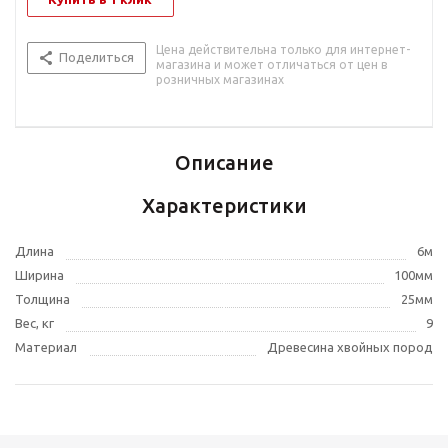
Цена действительна только для интернет-
Поделиться
магазина и может отличаться от цен в
розничных магазинах
Описание
Характеристики
Длина
6м
Ширина
100мм
Толщина
25мм
Вес, кг
9
Материал
Древесина хвойных пород