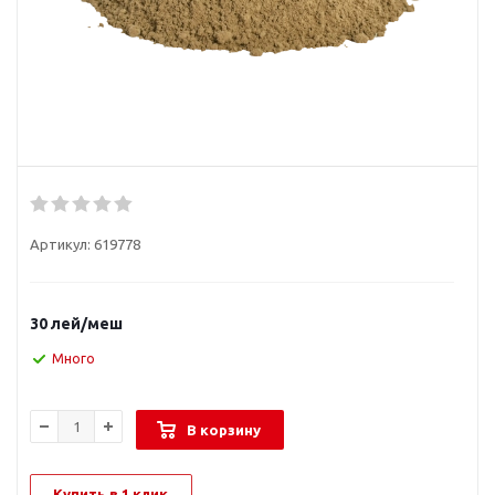
Артикул:
619778
30
лей
/меш
Много
В корзину
Купить в 1 клик