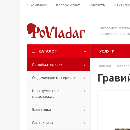
О компании
Вопрос-ответ
Контакты
Ваканси
Интернет-магаз
строительных м
КАТАЛОГ
УСЛУГИ
Стройматериалы
Главная
-
Катало
Грави
Отделочные материалы
Инструменты и
спецодежда
Электрика
Сантехника