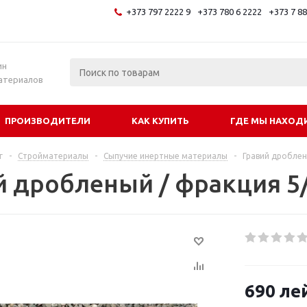
+373 797 2222 9
+373 780 6 2222
+373 7 8
и
ин
атериалов
ПРОИЗВОДИТЕЛИ
КАК КУПИТЬ
ГДЕ МЫ НАХОД
г
-
Стройматериалы
-
Сыпучие инертные материалы
-
Гравий дроблен
й дробленый / фракция 5
690
ле