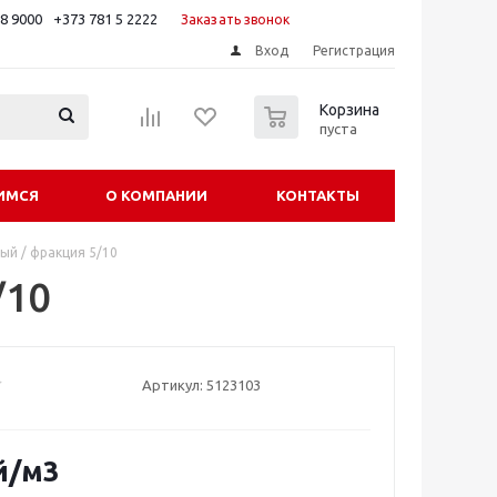
88 9000
+373 781 5 2222
Заказать звонок
Вход
Регистрация
0
Корзина
пуста
ИМСЯ
О КОМПАНИИ
КОНТАКТЫ
ый / фракция 5/10
/10
Артикул:
5123103
й
/м3