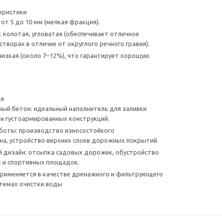
еристики
от 5 до 10 мм (мелкая фракция).
 колотая, угловатая (обеспечивает отличное
створах в отличие от округлого речного гравия).
изкая (около 7–12%), что гарантирует хорошую
ия
й бетон: идеальный наполнитель для заливки
и густоармированных конструкций.
оты: производство износостойкого
а, устройство верхних слоев дорожных покрытий.
дизайн: отсыпка садовых дорожек, обустройство
х и спортивных площадок.
рименяется в качестве дренажного и фильтрующего
стемах очистки воды