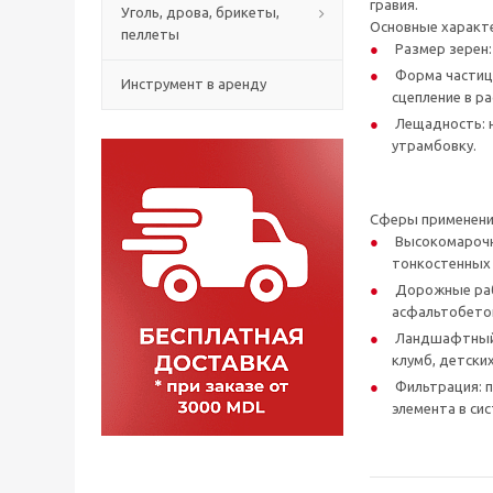
гравия.
Уголь, дрова, брикеты,
Основные характ
пеллеты
Размер зерен: 
Форма частиц:
Инструмент в аренду
сцепление в ра
Лещадность: н
утрамбовку.
Сферы применен
Высокомарочны
тонкостенных 
Дорожные раб
асфальтобетон
Ландшафтный 
клумб, детски
Фильтрация: п
элемента в си