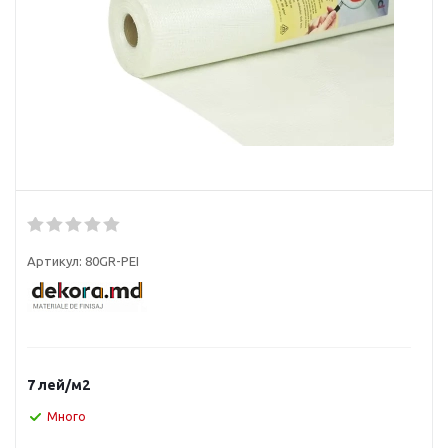
Артикул:
80GR-PEI
7
лей
/м2
Много