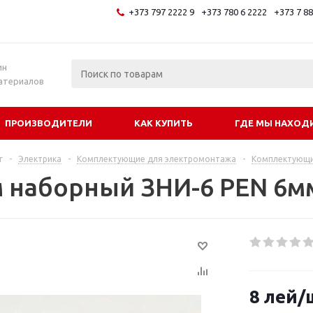
+373 797 2222 9
+373 780 6 2222
+373 7 8
и
ин
атериалов
ПРОИЗВОДИТЕЛИ
КАК КУПИТЬ
ГДЕ МЫ НАХОД
г
-
Электрика
-
Комплектующие для электромонтажа
-
Комплектующи
 наборный ЗНИ-6 PEN 6м
8
лей
/