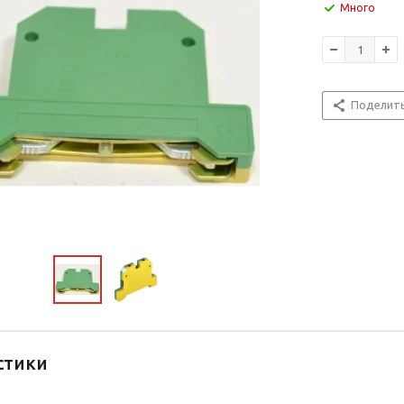
Много
Поделит
стики