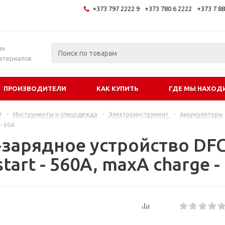
+373 797 2222 9
+373 780 6 2222
+373 7 8
и
ин
атериалов
ПРОИЗВОДИТЕЛИ
КАК КУПИТЬ
ГДЕ МЫ НАХОД
г
-
Инструменты и спецодежда
-
Электроинструмент
-
Аккумуляторы
- 60A
-зарядное устройство DFC
tart - 560A, maxA charge -