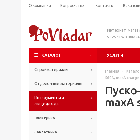
О компании
Вопрос-ответ
Контакты
Ваканси
Интернет-магаз
строительных м
КАТАЛОГ
УСЛУГИ
Стройматериалы
Главная
-
Катало
560A, maxA charge 
Отделочные материалы
Пуско
Инструменты и
maxA s
спецодежда
Электрика
Сантехника