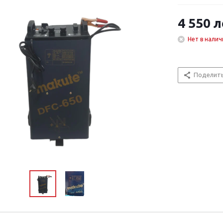
4 550
л
Нет в налич
Поделит