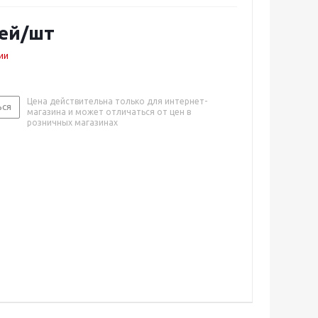
ей
/шт
ии
Цена действительна только для интернет-
ься
магазина и может отличаться от цен в
розничных магазинах