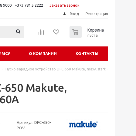
88 9000
+373 781 5 2222
Заказать звонок
Вход
Регистрация
0
Корзина
пуста
ИМСЯ
О КОМПАНИИ
КОНТАКТЫ
-
Пуско-зарядное устройство DFC-650 Makute, maxA start -
-650 Makute,
 60A
Артикул:
DFC-650-
POV