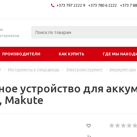
+373 797 2222 9
+373 780 6 2222
+373 7 8
и
ин
атериалов
ПРОИЗВОДИТЕЛИ
КАК КУПИТЬ
ГДЕ МЫ НАХОД
г
-
Инструменты и спецодежда
-
Электроинструмент
-
Аккумуляторы
ное устройство для аккум
, Makute