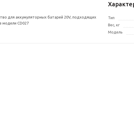
Характе
тво для аккумуляторных батарей 20V, подходящих
Тип
в модели CD027
Вес, кг
Модель