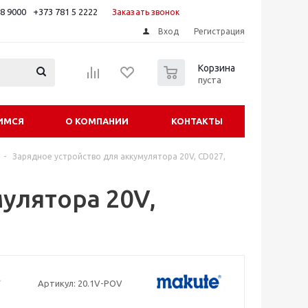
88 9000
+373 781 5 2222
Заказать звонок
Вход
Регистрация
0
Корзина
пуста
ИМСЯ
О КОМПАНИИ
КОНТАКТЫ
-
Зарядное устройство для аккумулятора 20V, CD027,
улятора 20V,
Артикул:
20.1V-POV