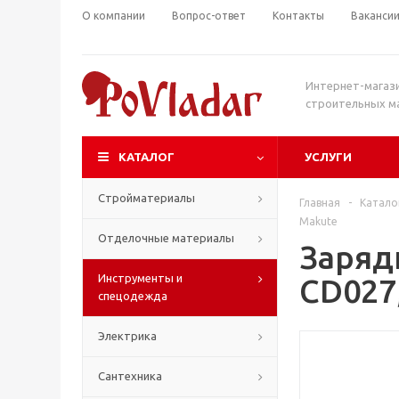
О компании
Вопрос-ответ
Контакты
Ваканси
Интернет-магаз
строительных м
КАТАЛОГ
УСЛУГИ
Стройматериалы
Главная
-
Катало
Makute
Отделочные материалы
Заряд
Инструменты и
CD027
спецодежда
Электрика
Сантехника