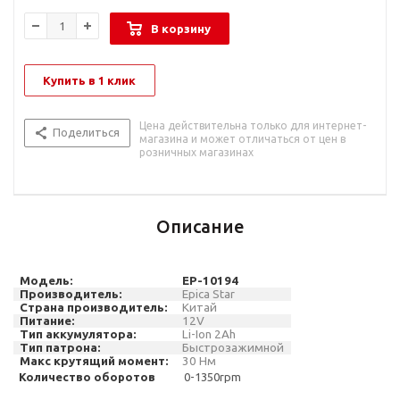
В корзину
Купить в 1 клик
Цена действительна только для интернет-
Поделиться
магазина и может отличаться от цен в
розничных магазинах
Описание
Модель:
EP-10194
Производитель:
Epica Star
Страна производитель:
Китай
Питание:
12
V
Тип аккумулятора:
Li-Ion 2Ah
Тип патрона
:
Быстрозажимной
Макс крутящий момент
:
30 Нм
Количество оборотов
0-1350rpm