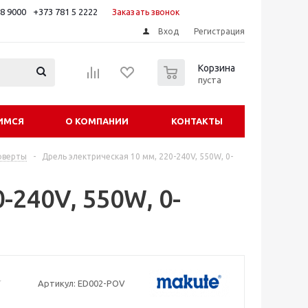
88 9000
+373 781 5 2222
Заказать звонок
Вход
Регистрация
0
Корзина
пуста
ИМСЯ
О КОМПАНИИ
КОНТАКТЫ
оверты
-
Дрель электрическая 10 мм, 220-240V, 550W, 0-
-240V, 550W, 0-
Артикул:
ED002-POV