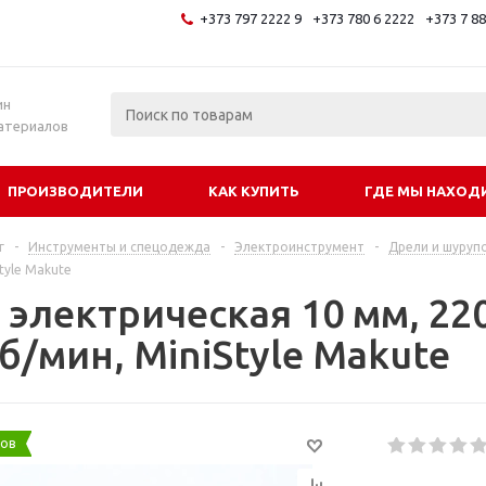
+373 797 2222 9
+373 780 6 2222
+373 7 8
и
ин
атериалов
ПРОИЗВОДИТЕЛИ
КАК КУПИТЬ
ГДЕ МЫ НАХОД
г
-
Инструменты и спецодежда
-
Электроинструмент
-
Дрели и шуруп
tyle Makute
электрическая 10 мм, 220
б/мин, MiniStyle Makute
ков