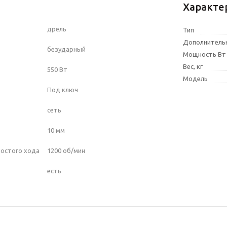
Характе
дрель
Тип
Дополнитель
безударный
Мощность Вт
Вес, кг
550 Вт
Модель
Под ключ
сеть
а
10 мм
олостого хода
1200 об/мин
есть