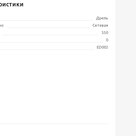
ристики
Дрель
но
Сетевая
550
0
ED002