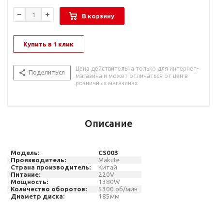
В корзину
Купить в 1 клик
Цена действительна только для интернет-
Поделиться
магазина и может отличаться от цен в
розничных магазинах
Описание
Модель:
CS
0
03
Производитель:
Makute
Страна производитель:
Китай
Питание:
220
V
Мощность:
1380W
Количество оборотов
:
5
300
об/мин
Диаметр диска:
185мм