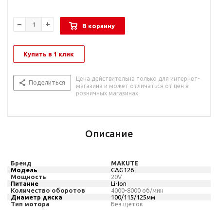
В корзину
Купить в 1 клик
Цена действительна только для интернет-
Поделиться
магазина и может отличаться от цен в
розничных магазинах
Описание
Бренд
MAKUTE
Модель
CAG126
Мощность
20V
Питание
Li-Ion
Количество оборотов
4000-8000
об/мин
Диаметр диска
100/115/125мм
Тип мотора
Без щеток