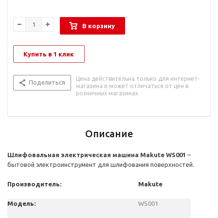
В корзину
Купить в 1 клик
Цена действительна только для интернет-
Поделиться
магазина и может отличаться от цен в
розничных магазинах
Описание
Шлифовальная электрическая машина
Makute
WS
001
–
бытовой
электроинструмент для
шлифования поверхностей.
Производитель:
Makute
Модель:
WS001