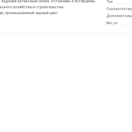
 ладоней латексным слоем. Устойчивы к истиранию,
Тип
ьского хозяйства и строительства.
Основа матер
чук, промышленный черный цвет
Дополнитель
Вес, кг