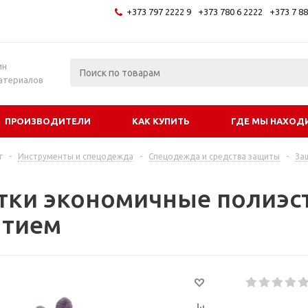
+373 797 2222 9
+373 780 6 2222
+373 7 8
и
ин
атериалов
ПРОИЗВОДИТЕЛИ
КАК КУПИТЬ
ГДЕ МЫ НАХОД
г
-
Инструменты и спецодежда
-
Спецодежда и средства защиты
-
За
тки экономичные полиэст
тием