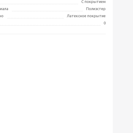
С покрытием
иала
Полиэстер
но
Латексное покрытие
0