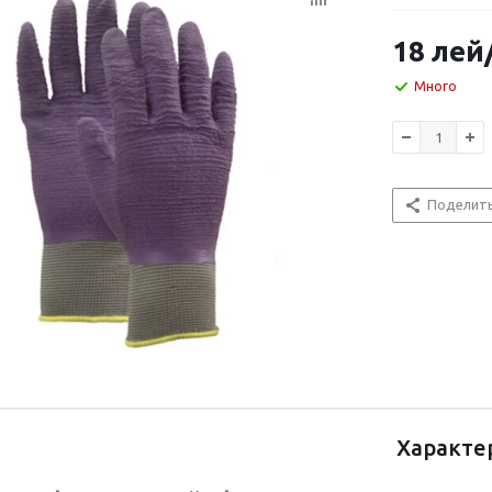
18
лей
Много
Поделит
Характе