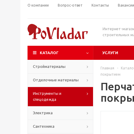
О компании
Вопрос-ответ
Контакты
Ваканси
Интернет-магаз
строительных м
КАТАЛОГ
УСЛУГИ
Стройматериалы
Главная
-
Катало
покрытием
Отделочные материалы
Перча
Инструменты и
покры
спецодежда
Электрика
Сантехника