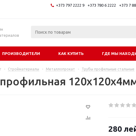
+373 797 2222 9
+373 780 6 2222
+373 7 8
и
ин
атериалов
ПРОИЗВОДИТЕЛИ
КАК КУПИТЬ
ГДЕ МЫ НАХОД
г
-
Стройматериалы
-
Металлопрокат
-
Трубы профильные стальные
 профильная 120х120х4м
280
ле