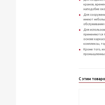
кранов, време
наподобие око
Для сооружени
имеют небольш
обслуживании 
Для использов
применяются т
основе каркас
комплексы, то
Кроме того, и
промышленных
С этим товар