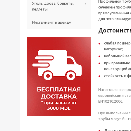
Профильной трубо
Уголь, дрова, брикеты,
сечением профиля
пеллеты
прямоугольными и
для чего планируе
Инструмент в аренду
Достоинст
слабая подве
нагрузках;
небольшой вес
при правильн
конструкций л
стойкость к ф
Изготовление про
европейскими ста
EN10210:2006.
При выполнении 
трубы могут быть
Для создания 