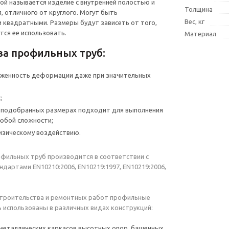
й называется изделие с внутренней полостью и
Толщина
, отличного от круглого. Могут быть
Вес, кг
 квадратными. Размеры будут зависеть от того,
тся ее использовать.
Материал
ва профильных труб:
рженность деформации даже при значительных
;
о подобранных размерах подходит для выполнения
юбой сложности;
изическому воздействию.
фильных труб производится в соответствии с
ндартами EN10210:2006, EN10219:1997, EN10219:2006,
строительства и ремонтных работ профильные
 использованы в различных видах конструкций:
металлических каркасов высотных опор, башенных