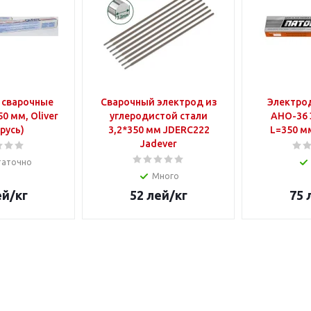
 сварочные
Сварочный электрод из
Электро
0 мм, Oliver
углеродистой стали
АНО-36 
русь)
3,2*350 мм JDERC222
L=350 мм
Jadever
таточно
Много
ей
/кг
52
лей
/кг
75