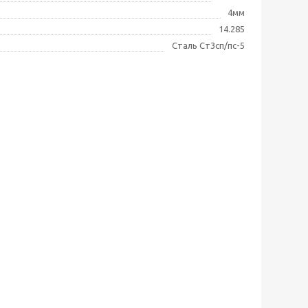
4мм
14.285
Сталь Ст3сп/пс-5