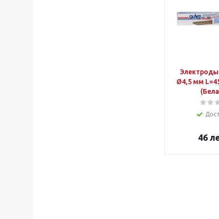
Электроды
Ø4,5 мм L=45
(Бела
Дос
46
л