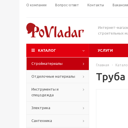
О компании
Вопрос-ответ
Контакты
Ваканси
Интернет-магаз
строительных м
КАТАЛОГ
УСЛУГИ
Стройматериалы
Главная
-
Катало
Труба
Отделочные материалы
Инструменты и
спецодежда
Электрика
Сантехника