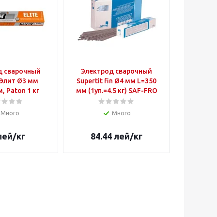
д сварочный
Электрод сварочный
Провол
Элит Ø3 мм
Supertit fin Ø4 мм L=350
сваро
, Paton 1 кг
мм (1уп.=4.5 кг) SAF-FRO
бабин
Много
Много
лей
/кг
84.44
лей
/кг
9