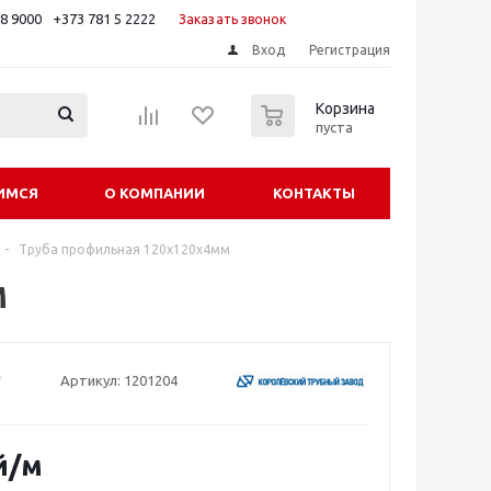
88 9000
+373 781 5 2222
Заказать звонок
Вход
Регистрация
0
Корзина
пуста
ИМСЯ
О КОМПАНИИ
КОНТАКТЫ
-
Труба профильная 120х120х4мм
м
Артикул:
1201204
й
/м