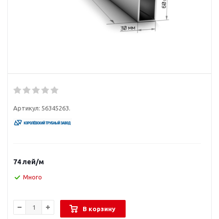
Артикул:
56345263.
74
лей
/м
Много
В корзину