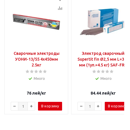
Сварочные электроды
Электрод сварочный
УОНИ-13/55 4x450мм
Supertit fin Ø2,5 мм L=350
2.5кг
мм (1уп.=4.5 кг) SAF-FRO
Много
Много
76
лей
/кг
84.44
лей
/кг
В корзину
В корзину