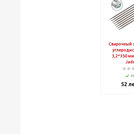
Сварочный 
углеродис
3,2*350 мм JDERC2
Jad
М
52
л