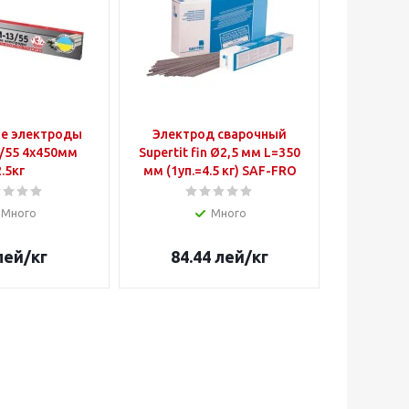
е электроды
Электрод сварочный
Электр
/55 4x450мм
Supertit fin Ø2,5 мм L=350
Supertit
2.5кг
мм (1уп.=4.5 кг) SAF-FRO
мм (1уп.
Много
Много
лей
/кг
84.44
лей
/кг
84.