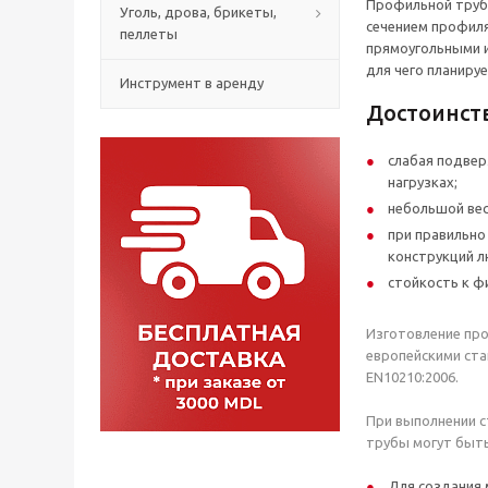
Профильной трубо
Уголь, дрова, брикеты,
сечением профиля
пеллеты
прямоугольными и
для чего планируе
Инструмент в аренду
Достоинст
слабая подве
нагрузках;
небольшой вес
при правильн
конструкций л
стойкость к ф
Изготовление про
европейскими ста
EN10210:2006.
При выполнении 
трубы могут быть
Для создания 