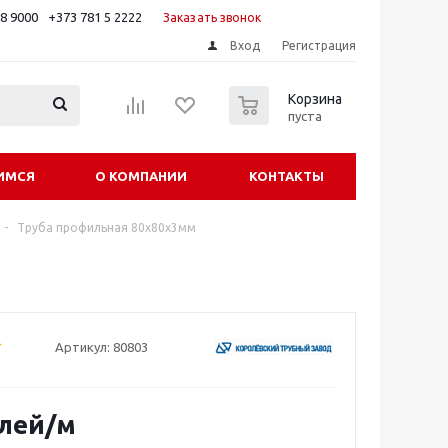
88 9000
+373 781 5 2222
Заказать звонок
Вход
Регистрация
0
Корзина
пуста
ИМСЯ
О КОМПАНИИ
КОНТАКТЫ
-
Труба профильная 80х80х3мм
Артикул:
80803
лей
/м