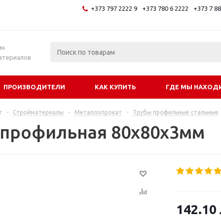
+373 797 2222 9
+373 780 6 2222
+373 7 8
и
ин
атериалов
ПРОИЗВОДИТЕЛИ
КАК КУПИТЬ
ГДЕ МЫ НАХОД
г
-
Стройматериалы
-
Металлопрокат
-
Трубы профильные стальные
 профильная 80х80х3мм
142.10