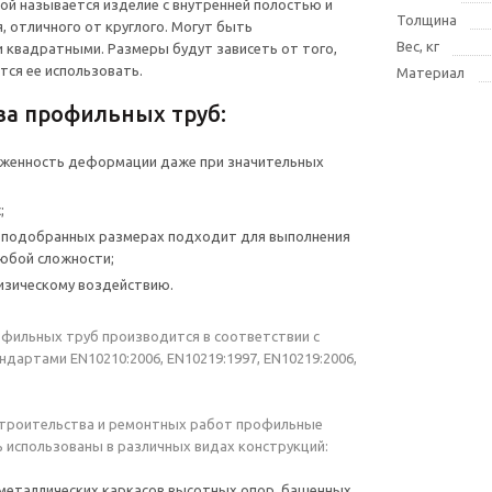
й называется изделие с внутренней полостью и
Толщина
, отличного от круглого. Могут быть
Вес, кг
 квадратными. Размеры будут зависеть от того,
тся ее использовать.
Материал
ва профильных труб:
рженность деформации даже при значительных
;
о подобранных размерах подходит для выполнения
юбой сложности;
изическому воздействию.
фильных труб производится в соответствии с
ндартами EN10210:2006, EN10219:1997, EN10219:2006,
строительства и ремонтных работ профильные
 использованы в различных видах конструкций:
металлических каркасов высотных опор, башенных