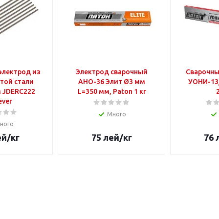
электрод из
Электрод сварочный
Сварочны
той стали
АНО-36 Элит Ø3 мм
УОНИ-13
22
L=350 мм, Paton 1 кг
ever
Много
ного
ей
/кг
75
лей
/кг
76