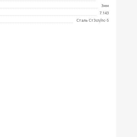
3мм
7.143
Сталь Ст3сп/пс-5