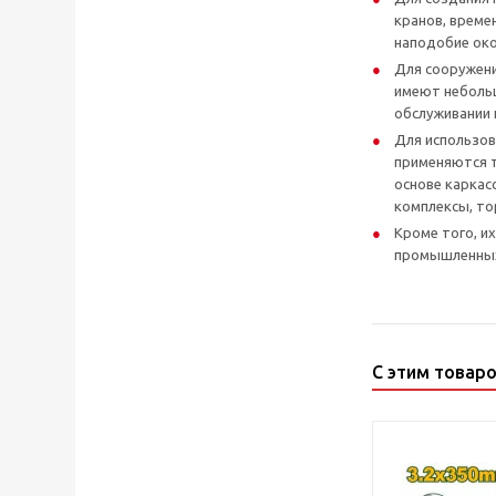
кранов, време
наподобие око
Для сооружени
имеют небольш
обслуживании 
Для использов
применяются т
основе каркас
комплексы, то
Кроме того, и
промышленных
С этим товар