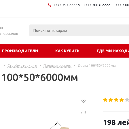
+373 797 2222 9
+373 780 6 2222
+373 7 8
и
ин
атериалов
ПРОИЗВОДИТЕЛИ
КАК КУПИТЬ
ГДЕ МЫ НАХОД
г
-
Стройматериалы
-
Пиломатериалы
-
Доска 100*50*6000мм
 100*50*6000мм
198
ле