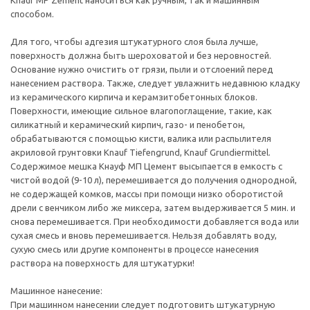
Knauf MP Zement наноситься как ручным, так и машинным
способом.
Для того, чтобы адгезия штукатурного слоя была лучше,
поверхность должна быть шероховатой и без неровностей.
Основание нужно очистить от грязи, пыли и отслоений перед
нанесением раствора. Также, следует увлажнить недавнюю кладку
из керамического кирпича и керамзитобетонных блоков.
Поверхности, имеющие сильное влагопоглащение, такие, как
силикатный и керамический кирпич, газо- и пенобетон,
обрабатываются с помощью кисти, валика или распылителя
акриловой грунтовки Knauf Tiefengrund, Knauf Grundiermittel.
Содержимое мешка Кнауф МП Цемент высыпается в емкость с
чистой водой (9-10 л), перемешивается до получения однородной,
не содержащей комков, массы при помощи низко оборотистой
дрели с венчиком либо же миксера, затем выдерживается 5 мин. и
снова перемешивается. При необходимости добавляется вода или
сухая смесь и вновь перемешивается. Нельзя добавлять воду,
сухую смесь или другие компоненты в процессе нанесения
раствора на поверхность для штукатурки!
Машинное нанесение:
При машинном нанесении следует подготовить штукатурную