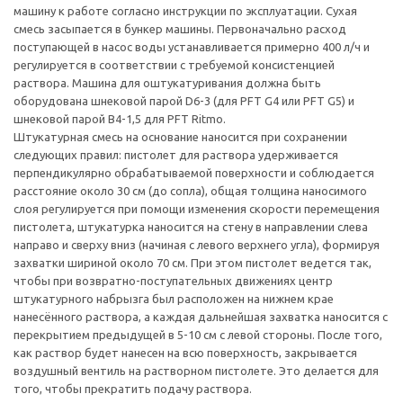
машину к работе согласно инструкции по эксплуатации. Сухая
смесь засыпается в бункер машины. Первоначально расход
поступающей в насос воды устанавливается примерно 400 л/ч и
регулируется в соответствии с требуемой консистенцией
раствора. Машина для оштукатуривания должна быть
оборудована шнековой парой D6-3 (для PFT G4 или PFT G5) и
шнековой парой В4-1,5 для PFT Ritmo.
Штукатурная смесь на основание наносится при сохранении
следующих правил: пистолет для раствора удерживается
перпендикулярно обрабатываемой поверхности и соблюдается
расстояние около 30 см (до сопла), общая толщина наносимого
слоя регулируется при помощи изменения скорости перемещения
пистолета, штукатурка наносится на стену в направлении слева
направо и сверху вниз (начиная с левого верхнего угла), формируя
захватки шириной около 70 см. При этом пистолет ведется так,
чтобы при возвратно-поступательных движениях центр
штукатурного набрызга был расположен на нижнем крае
нанесённого раствора, а каждая дальнейшая захватка наносится с
перекрытием предыдущей в 5-10 см с левой стороны. После того,
как раствор будет нанесен на всю поверхность, закрывается
воздушный вентиль на растворном пистолете. Это делается для
того, чтобы прекратить подачу раствора.