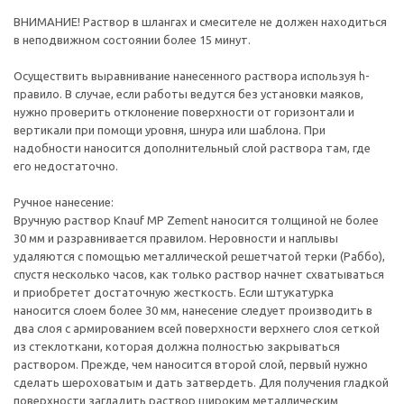
ВНИМАНИЕ! Раствор в шлангах и смесителе не должен находиться
в неподвижном состоянии более 15 минут.
Осуществить выравнивание нанесенного раствора используя h-
правило. В случае, если работы ведутся без установки маяков,
нужно проверить отклонение поверхности от горизонтали и
вертикали при помощи уровня, шнура или шаблона. При
надобности наносится дополнительный слой раствора там, где
его недостаточно.
Ручное нанесение:
Вручную раствор Knauf MP Zement наносится толщиной не более
30 мм и разравнивается правилом. Неровности и наплывы
удаляются с помощью металлической решетчатой терки (Раббо),
спустя несколько часов, как только раствор начнет схватываться
и приобретет достаточную жесткость. Если штукатурка
наносится слоем более 30 мм, нанесение следует производить в
два слоя с армированием всей поверхности верхнего слоя сеткой
из стеклоткани, которая должна полностью закрываться
раствором. Прежде, чем наносится второй слой, первый нужно
сделать шероховатым и дать затвердеть. Для получения гладкой
поверхности загладить раствор широким металлическим