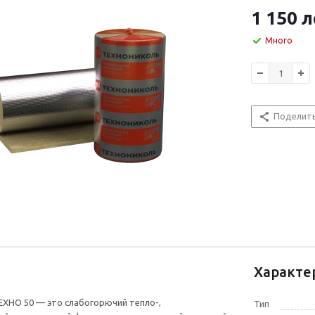
1 150
л
Много
Поделит
Характе
ХНО 50 — это слабогорючий тепло-,
Тип