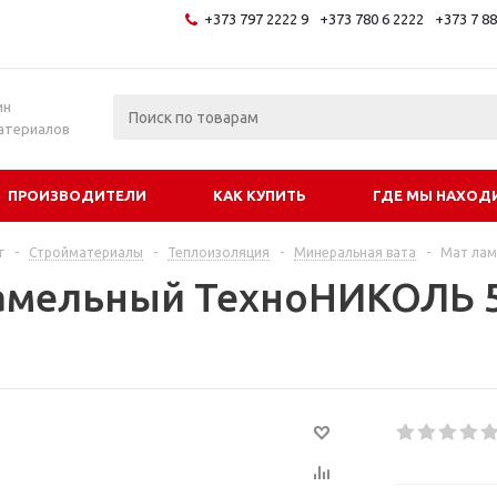
+373 797 2222 9
+373 780 6 2222
+373 7 8
и
ин
атериалов
ПРОИЗВОДИТЕЛИ
КАК КУПИТЬ
ГДЕ МЫ НАХОД
г
-
Стройматериалы
-
Теплоизоляция
-
Минеральная вата
-
Мат лам
амельный ТехноНИКОЛЬ 5