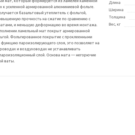
ый мат, который формируется из ламелей каменной
Длина
х к усиленной армированной алюминиевой фольге.
Ширина
олучается базальтовый утеплитель с фольгой,
Толщина
вышенную прочность на сжатие по сравнению с
Вес, кг
атами, и меньшую деформацию во время монтажа.
сполнении ламельный мат покрыт армированной
ьгой. Фольгированное покрытие с проклеенными
 функцию пароизолирующего слоя, это позволяет на
роводах и воздуховодах не устанавливать
пароизоляционный слой. Основа мата — негорючие
ой ваты.