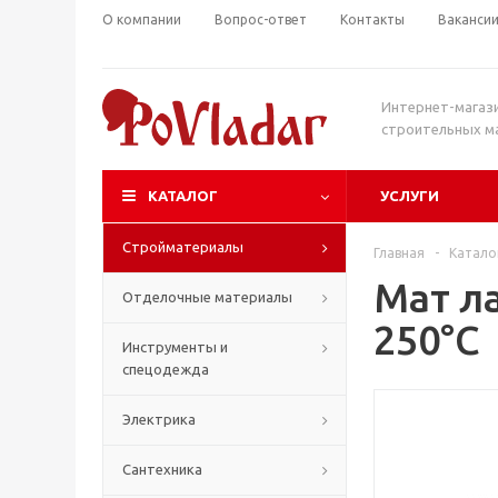
О компании
Вопрос-ответ
Контакты
Ваканси
Интернет-магаз
строительных м
КАТАЛОГ
УСЛУГИ
Стройматериалы
Главная
-
Катало
Мат л
Отделочные материалы
250°C
Инструменты и
спецодежда
Электрика
Сантехника