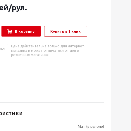
ей
/рул.
В корзину
Купить в 1 клик
Цена действительна только для интернет-
ься
магазина и может отличаться от цен в
розничных магазинах
ристики
Мат (в рулоне)