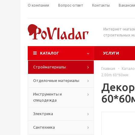
О компании
Вопрос-ответ
Контакты
Ваканси
Интернет-магаз
строительных м
КАТАЛОГ
УСЛУГИ
Стройматериалы
Главная
-
Катало
2.00m 60*60мм
Отделочные материалы
Декора
Инструменты и
60*60
спецодежда
Электрика
Сантехника