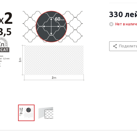
330
ле
Нет в налич
Поделит