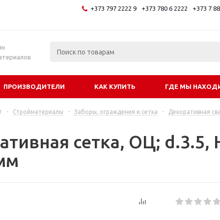
+373 797 2222 9
+373 780 6 2222
+373 7 8
и
ин
атериалов
ПРОИЗВОДИТЕЛИ
КАК КУПИТЬ
ГДЕ МЫ НАХОД
г
-
Стройматериалы
-
Заборы, ограждения и сетка
-
Декоративная св
тивная сетка, ОЦ; d.3.5, 
мм