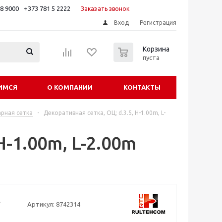
88 9000
+373 781 5 2222
Заказать звонок
Вход
Регистрация
0
Корзина
пуста
ИМСЯ
О КОМПАНИИ
КОНТАКТЫ
арная сетка
-
Декоративная сетка, ОЦ; d.3.5, H-1.00m, L-
H-1.00m, L-2.00m
Артикул:
8742314