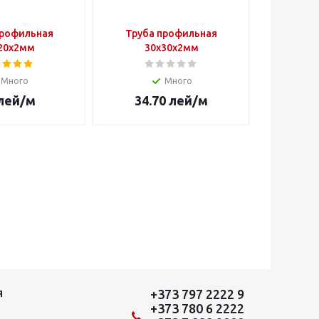
профильная
Труба профильная
Труба
20х2мм
30х30х2мм
4
Много
Много
лей
/м
34.70
лей
/м
3
+373 797 2222 9
Я
+373 780 6 2222