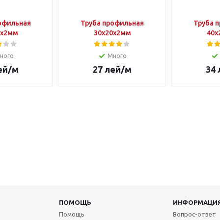
офильная
Труба профильная
Труба 
0х2мм
30х20х2мм
40х
ного
Много
ей
/м
27
лей
/м
34
ПОМОЩЬ
ИНФОРМАЦИ
Помощь
Вопрос-ответ