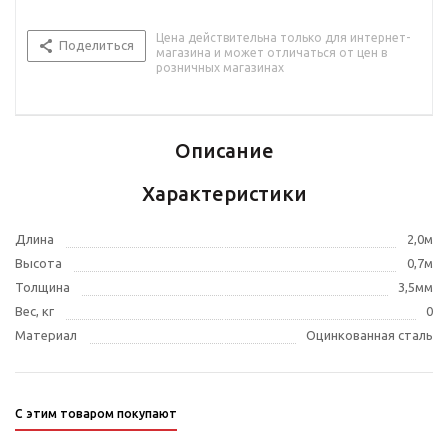
Цена действительна только для интернет-
Поделиться
магазина и может отличаться от цен в
розничных магазинах
Описание
Характеристики
Длина
2,0м
Высота
0,7м
Толщина
3,5мм
Вес, кг
0
Материал
Оцинкованная сталь
С этим товаром покупают