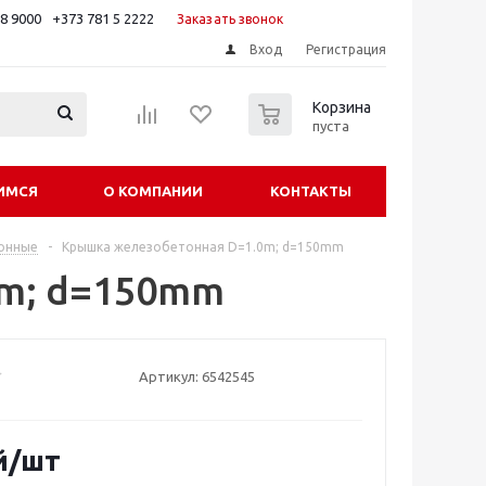
88 9000
+373 781 5 2222
Заказать звонок
Вход
Регистрация
0
Корзина
пуста
ИМСЯ
О КОМПАНИИ
КОНТАКТЫ
онные
-
Крышка железобетонная D=1.0m; d=150mm
m; d=150mm
Артикул:
6542545
й
/шт