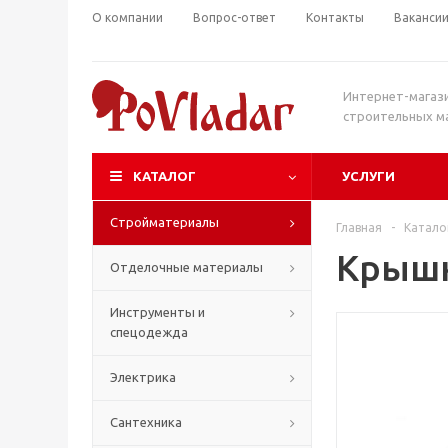
О компании
Вопрос-ответ
Контакты
Ваканси
Интернет-магаз
строительных м
КАТАЛОГ
УСЛУГИ
Стройматериалы
Главная
-
Катало
Крышк
Отделочные материалы
Инструменты и
спецодежда
Электрика
Сантехника