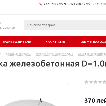
+373 797 2222 9
+373 780 6 2222
+373 7 8
и
ин
атериалов
ПРОИЗВОДИТЕЛИ
КАК КУПИТЬ
ГДЕ МЫ НАХОД
г
-
Стройматериалы
-
Железобетонные изделия
-
Крышки железобет
а железобетонная D=1.0
370
ле