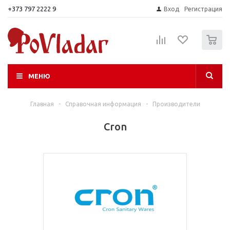
+373 797 2222 9
Вход
Регистрация
0
МЕНЮ
Главная
-
Справочная информация
-
Производители
Cron