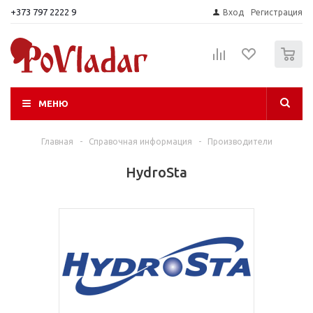
+373 797 2222 9
Вход
Регистрация
0
МЕНЮ
Главная
-
Справочная информация
-
Производители
HydroSta