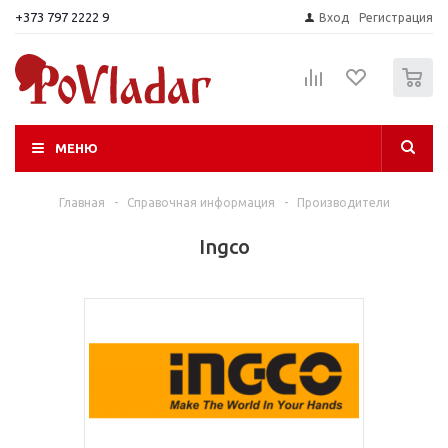
+373 797 2222 9
Вход
Регистрация
0
МЕНЮ
Главная
-
Справочная информация
-
Производители
Ingco