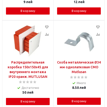
9
лей
12
лей
В корзину
В корзину
Распределительная
Скоба металлическая Ø34
коробка 150x150x45 для
мм однолапковая СМO
внутреннего монтажа
Mutlusan
IP20 оранж. MUTLUSAN
Много
8.50
лей
Достаточно
50
лей
В корзину
В корзину