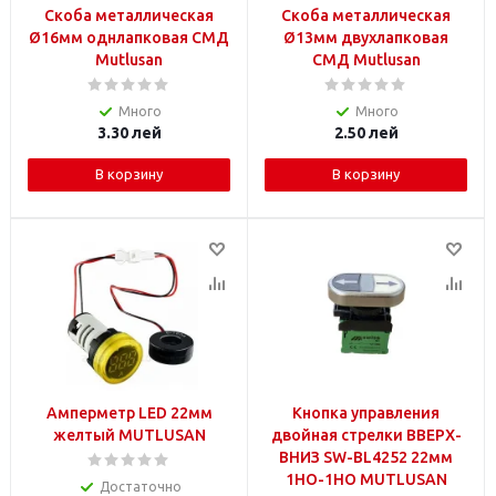
Скоба металлическая
Скоба металлическая
Ø16мм однлапковая СМД
Ø13мм двухлапковая
Mutlusan
СМД Mutlusan
Много
Много
3.30
лей
2.50
лей
В корзину
В корзину
Амперметр LED 22мм
Кнопка управления
желтый MUTLUSAN
двойная стрелки ВВЕРХ-
ВНИЗ SW-BL4252 22мм
1НO-1НO MUTLUSAN
Достаточно