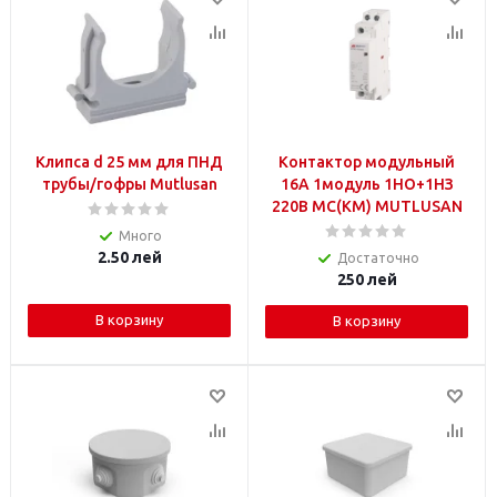
Клипса d 25 мм для ПНД
Контактор модульный
трубы/гофры Mutlusan
16A 1модуль 1НО+1НЗ
220В MC(КМ) MUTLUSAN
Много
2.50
лей
Достаточно
250
лей
В корзину
В корзину