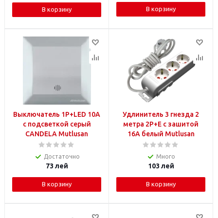
В корзину
В корзину
Выключатель 1P+LED 10A
Удлинитель 3 гнезда 2
с подсветкой серый
метра 2P+E c зашитой
CANDELA Mutlusan
16A белый Mutlusan
Достаточно
Много
73
лей
103
лей
В корзину
В корзину