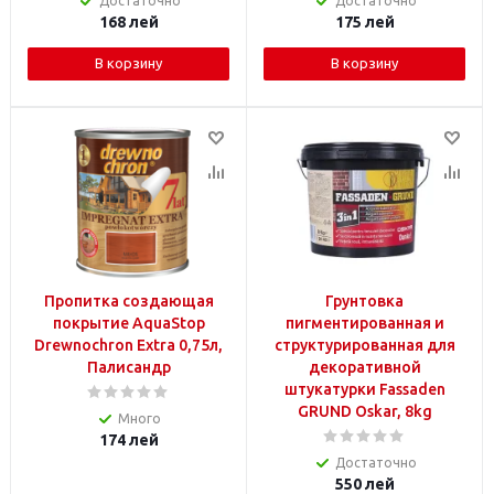
Достаточно
Достаточно
168
лей
175
лей
В корзину
В корзину
Пропитка создающая
Грунтовка
покрытие AquaStop
пигментированная и
Drewnochron Extra 0,75л,
структурированная для
Палисандр
декоративной
штукатурки Fassaden
GRUND Oskar, 8kg
Много
174
лей
Достаточно
550
лей