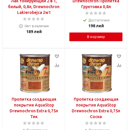
Лак тонирующий 2 в 1,
Drewnochron Пропитка
белый, 0,8л, Drewnochron
Грунтовка 0,8л
Lakierobejca 2w1
Достаточно
198
лей
Нет в наличии
189
лей
В корзину
Пропитка создающая
Пропитка создающая
покрытие AquaStop
покрытие AquaStop
Drewnochron Extra 0,75л
Drewnochron Extra 0,75л
Тик
Сосна