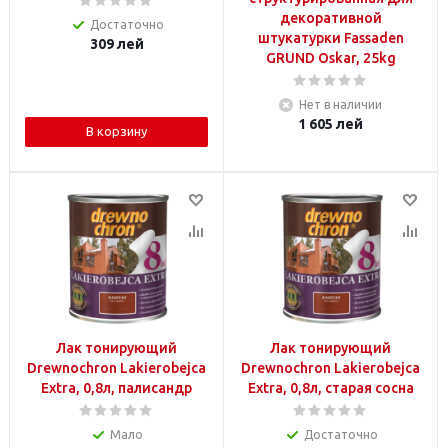
декоративной
Достаточно
штукатурки Fassaden
309
лей
GRUND Oskar, 25kg
Нет в наличии
1 605
лей
В корзину
Лак тонирующий
Лак тонирующий
Drewnochron Lakierobejca
Drewnochron Lakierobejca
Extra, 0,8л, палисандр
Extra, 0,8л, старая сосна
Мало
Достаточно