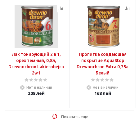
Лак тонирующий 2 в 1,
Пропитка создающая
орех темный, 0,8л,
покрытие AquaStop
Drewnochron Lakierobejca
Drewnochron Extra 0,75л
2w1
Белый
Нет в наличии
Нет в наличии
208
лей
168
лей
Показать еще