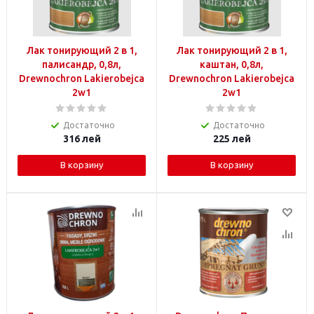
Лак тонирующий 2 в 1,
Лак тонирующий 2 в 1,
палисандр, 0,8л,
каштан, 0,8л,
Drewnochron Lakierobejca
Drewnochron Lakierobejca
2w1
2w1
Достаточно
Достаточно
316
лей
225
лей
В корзину
В корзину