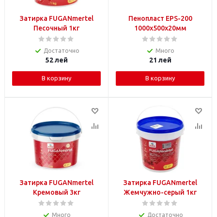
Затирка FUGANmertel
Пенопласт EPS-200
Песочный 1кг
1000x500x20мм
Достаточно
Много
52
лей
21
лей
В корзину
В корзину
Затирка FUGANmertel
Затирка FUGANmertel
Кремовый 3кг
Жемчужно-серый 1кг
Много
Достаточно