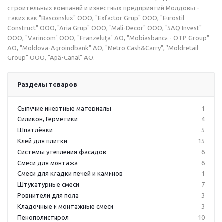
строительных компаний и известных предприятий Молдовы -
таких как "Basconslux" OOO, "Exfactor Grup" OOO, "Eurostil
Construct" OOO, "Aria Grup" OOO, "Mali-Decor" OOO, "5AQ Invest"
OOO, "Varincom" OOO, "Franzeluţa" AO, "Mobiasbanca - OTP Group"
AO, "Moldova-Agroindbank" AO, "Metro Cash&Carry", "Moldretail
Group" OOO, "Apă-Canal" AO.
Разделы товаров
Сыпучие инертные материалы
1
Силикон, Герметики
4
Шпатлёвки
5
Клей для плитки
15
Системы утепления фасадов
6
Смеси для монтажа
6
Смеси для кладки печей и каминов
1
Штукатурные смеси
7
Ровнители для пола
3
Кладочные и монтажные смеси
3
Пенополистирол
10