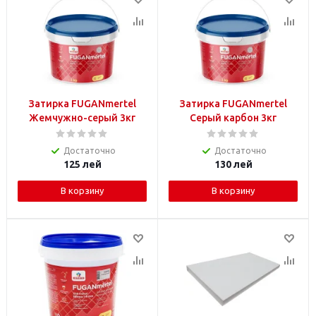
Затирка FUGANmertel
Затирка FUGANmertel
Жемчужно-серый 3кг
Серый карбон 3кг
Достаточно
Достаточно
125
лей
130
лей
В корзину
В корзину