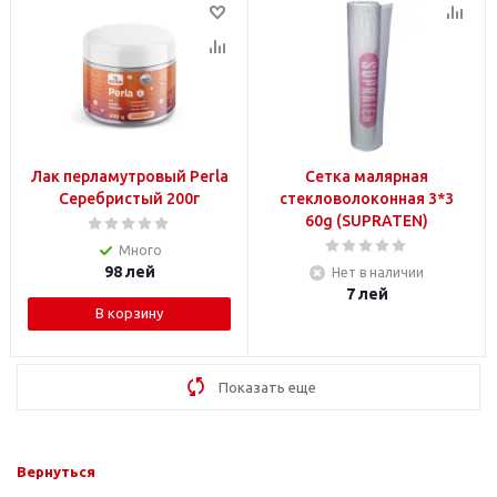
Лак перламутровый Perla
Сетка малярная
Серебристый 200г
стекловолоконная 3*3
60g (SUPRATEN)
Много
98
лей
Нет в наличии
7
лей
В корзину
Показать еще
Вернуться