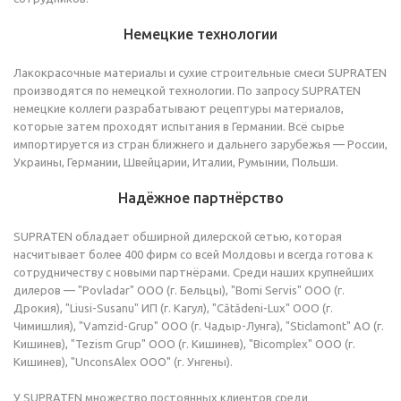
Немецкие технологии
Лакокрасочные материалы и сухие строительные смеси SUPRATEN
производятся по немецкой технологии. По запросу SUPRATEN
немецкие коллеги разрабатывают рецептуры материалов,
которые затем проходят испытания в Германии. Всё сырье
импортируется из стран ближнего и дальнего зарубежья — России,
Украины, Германии, Швейцарии, Италии, Румынии, Польши.
Надёжное партнёрство
SUPRATEN обладает обширной дилерской сетью, которая
насчитывает более 400 фирм со всей Молдовы и всегда готова к
сотрудничеству с новыми партнёрами. Среди наших крупнейших
дилеров — "Povladar" ООО (г. Бельцы), "Bomi Servis" OOO (г.
Дрокия), "Liusi-Susanu" ИП (г. Кагул), "Cătădeni-Lux" OOO (г.
Чимишлия), "Vamzid-Grup" OOO (г. Чадыр-Лунга), "Sticlamont" АО (г.
Кишинев), "Tezism Grup" ООО (г. Кишинев), "Bicomplex" ООО (г.
Кишинев), "UnconsAlex OOO" (г. Унгены).
У SUPRATEN множество постоянных клиентов среди