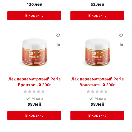
130
лей
52
лей
В корзину
В корзину
Лак перламутровый Perla
Лак перламутровый Perla
Бронзовый 200г
Золотистый 200г
Много
Много
98
лей
98
лей
В корзину
В корзину