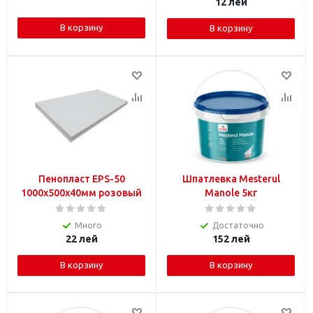
12
лей
В корзину
В корзину
Пенопласт EPS-50
Шпатлевка Mesterul
1000x500x40мм розовый
Manole 5кг
Много
Достаточно
22
лей
152
лей
В корзину
В корзину