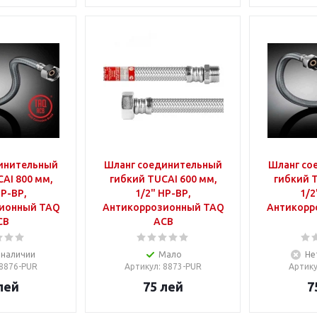
инительный
Шланг соединительный
Шланг со
AI 800 мм,
гибкий TUCAI 600 мм,
гибкий T
ВР-ВР,
1/2" НР-ВР,
1/2
ионный TAQ
Антикоррозионный TAQ
Антикорр
CB
ACB
 наличии
Мало
Не
 8876-PUR
Артикул
: 8873-PUR
Артик
лей
75
лей
7