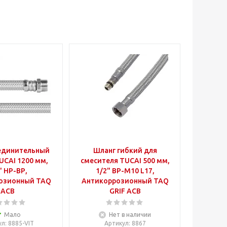
единительный
Шланг гибкий для
UCAI 1200 мм,
смесителя TUCAI 500 мм,
" НР-ВР,
1/2" ВР-М10 L17,
озионный TAQ
Антикоррозионный TAQ
ACB
GRIF ACB
Мало
Нет в наличии
ул
: 8885-VIT
Артикул
: 8867