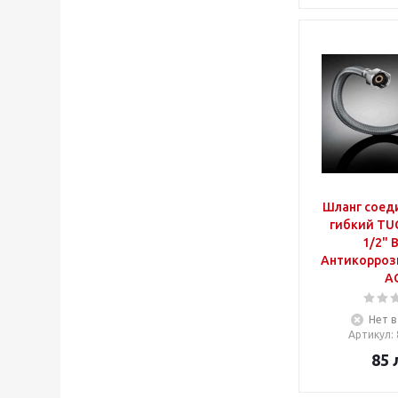
Шланг соед
гибкий TUC
1/2" 
Антикорроз
A
Нет в
Артикул
:
85