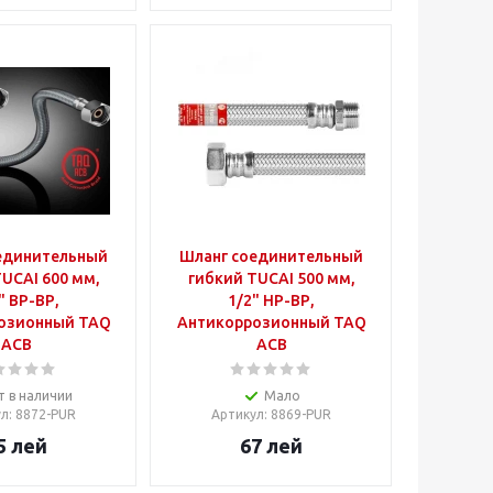
единительный
Шланг соединительный
UCAI 600 мм,
гибкий TUCAI 500 мм,
" ВР-ВР,
1/2" НР-ВР,
озионный TAQ
Антикоррозионный TAQ
ACB
ACB
т в наличии
Мало
ул
: 8872-PUR
Артикул
: 8869-PUR
5
лей
67
лей