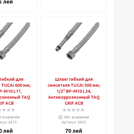
5
лей
гибкий для
Шланг гибкий для
 TUCAI 600 мм,
смесителя TUCAI 500 мм,
Р-М10 L17,
1/2" ВР-М10 L34,
озионный TAQ
Антикоррозионный TAQ
IF ACB
GRIF ACB
т в наличии
Нет в наличии
икул
: 8870
Артикул
: 8892
0
лей
70
лей