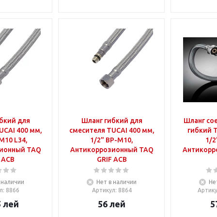
бкий для
Шланг гибкий для
Шланг со
UCAI 400 мм,
смесителя TUCAI 400 мм,
гибкий T
М10 L34,
1/2" ВР-М10,
1/2
ионный TAQ
Антикоррозионный TAQ
Антикорр
 ACB
GRIF ACB
 наличии
Нет в наличии
Не
л
: 8866
Артикул
: 8864
Артик
5
лей
56
лей
5