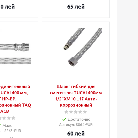
00
лей
65
лей
единительный
Шланг гибкий для
UCAI 400 мм,
смесителя TUCAI 400мм
" НР-ВР,
1/2"ХM10 L17 Анти-
озионный TAQ
коррозионный
ACB
Достаточно
Артикул
: 8864-PUR
Мало
ул
: 8863-PUR
60
лей