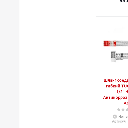
95
Шланг соед
гибкий TUC
1/2" 
Антикорроз
A
Нет в
Артикул
: