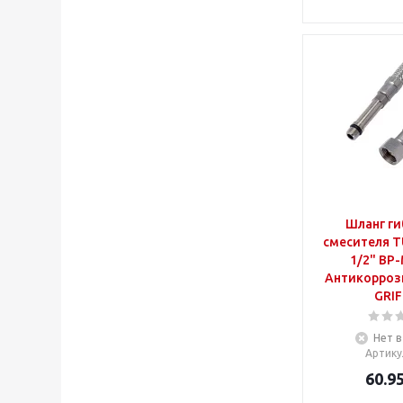
Шланг ги
смесителя T
1/2" ВР-
Антикорроз
GRIF
Нет в
Артику
60.9