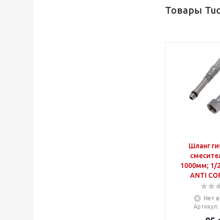
Товары Tuc
Шланг ги
смесите
1000мм; 1/2
ANTI CO
Нет в
Артикул
: