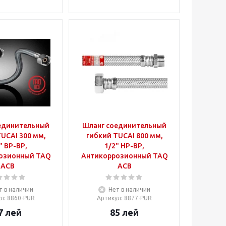
единительный
Шланг соединительный
UCAI 300 мм,
гибкий TUCAI 800 мм,
" ВР-ВР,
1/2" НР-ВР,
озионный TAQ
Антикоррозионный TAQ
ACB
ACB
т в наличии
Нет в наличии
ул
: 8860-PUR
Артикул
: 8877-PUR
7
лей
85
лей