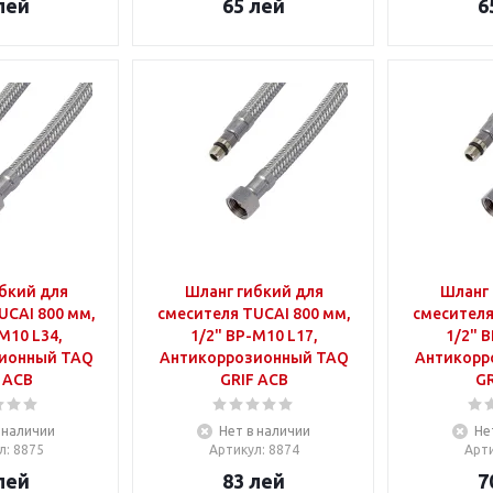
лей
65
лей
6
бкий для
Шланг гибкий для
Шланг 
UCAI 800 мм,
смесителя TUCAI 800 мм,
смесителя
М10 L34,
1/2" ВР-М10 L17,
1/2" В
ионный TAQ
Антикоррозионный TAQ
Антикорр
 ACB
GRIF ACB
GR
 наличии
Нет в наличии
Не
л
: 8875
Артикул
: 8874
Арт
лей
83
лей
7