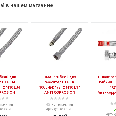
ai в нашем магазине
бкий для
Шланг гибкий для
Шланг со
ля TUCAI
смесителя TUCAI
гибкий T
" x M10 L34
1000мм; 1/2" x M10 L17
1/2
RROSION
ANTI CORROSION
Антикорр
 наличии
Нет в наличии
 8879-VIT
Артикул
: 8878-VIT
Артик