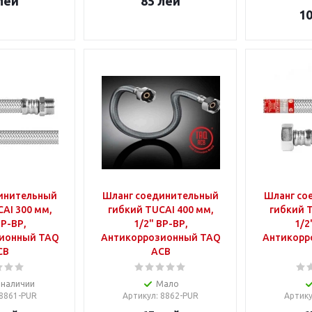
лей
85
лей
1
инительный
Шланг соединительный
Шланг со
AI 300 мм,
гибкий TUCAI 400 мм,
гибкий T
НР-ВР,
1/2" ВР-ВР,
1/2
ионный TAQ
Антикоррозионный TAQ
Антикорр
CB
ACB
 наличии
Мало
 8861-PUR
Артикул
: 8862-PUR
Артик