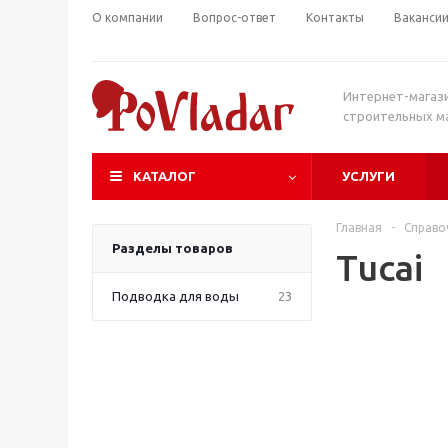
О компании
Вопрос-ответ
Контакты
Ваканси
Интернет-магаз
строительных м
КАТАЛОГ
УСЛУГИ
Главная
-
Справо
Разделы товаров
Tucai
Подводка для воды
23