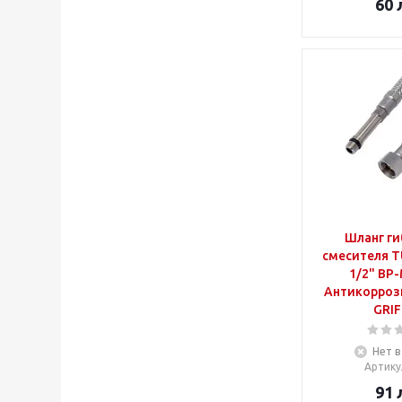
60
Шланг ги
смесителя T
1/2" ВР-
Антикорроз
GRIF
Нет в
Артику
91