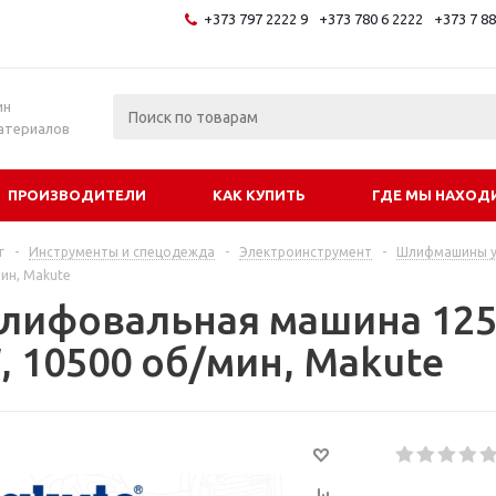
+373 797 2222 9
+373 780 6 2222
+373 7 8
и
ин
атериалов
ПРОИЗВОДИТЕЛИ
КАК КУПИТЬ
ГДЕ МЫ НАХОД
г
-
Инструменты и спецодежда
-
Электроинструмент
-
Шлифмашины у
ин, Makute
лифовальная машина 125
, 10500 об/мин, Makute