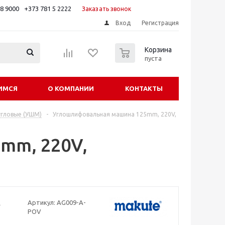
88 9000
+373 781 5 2222
Заказать звонок
Вход
Регистрация
0
Корзина
пуста
ИМСЯ
О КОМПАНИИ
КОНТАКТЫ
гловые (УШМ)
-
Углошлифовальная машина 125mm, 220V,
mm, 220V,
Артикул:
AG009-A-
POV