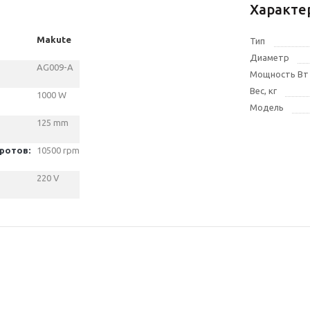
Характе
Makute
Тип
Диаметр
AG009-A
Мощность Вт
Вес, кг
1000 W
Модель
125 mm
оротов:
10500 rpm
220 V