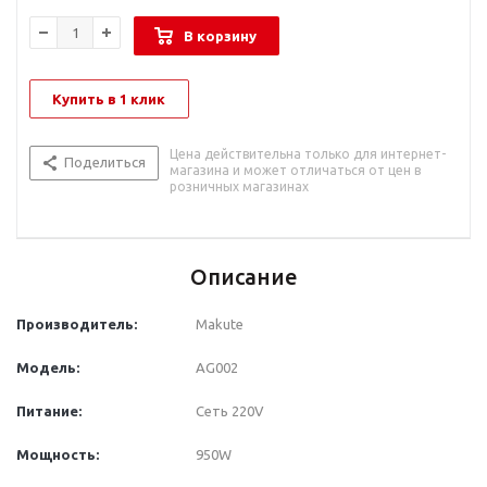
В корзину
Купить в 1 клик
Цена действительна только для интернет-
Поделиться
магазина и может отличаться от цен в
розничных магазинах
Описание
Производитель:
Makute
Модель:
AG002
Питание:
Сеть 220V
Мощность:
950W