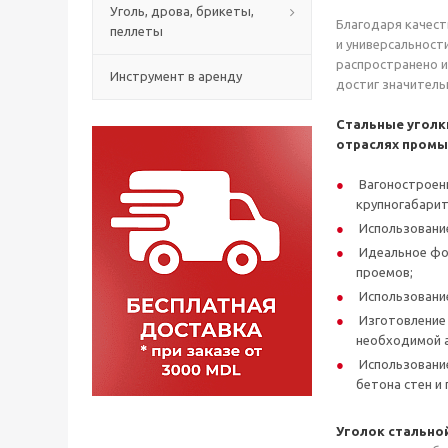
Уголь, дрова, брикеты,
Благодаря качест
пеллеты
и универсальност
распространено и
Инструмент в аренду
достиг значитель
Стальные уголк
отраслях промы
Вагоностроени
крупногабарит
Использование
Идеальное фор
проемов;
Использование
Изготовление 
необходимой а
Использование
бетона стен и
Уголок стально