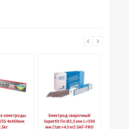
е электроды
Электрод сварочный
Электр
/55 4x450мм
Supertit fin Ø2,5 мм L=350
Ø3mm (1
2.5кг
мм (1уп.=4.5 кг) SAF-FRO