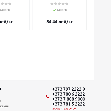
Много
Много
лей
/кг
84.44
лей
/кг
8
+373 797 2222 9
Я
+373 780 6 2222
+373 7 888 9000
и
+373 781 5 2222
ожения
ЗАКАЗАТЬ ЗВОНОК