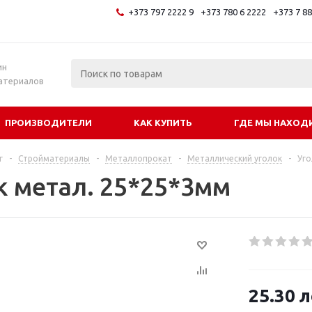
+373 797 2222 9
+373 780 6 2222
+373 7 8
и
ин
атериалов
ПРОИЗВОДИТЕЛИ
КАК КУПИТЬ
ГДЕ МЫ НАХОД
г
-
Стройматериалы
-
Металлопрокат
-
Металлический уголок
-
Уго
к метал. 25*25*3мм
25.30
л