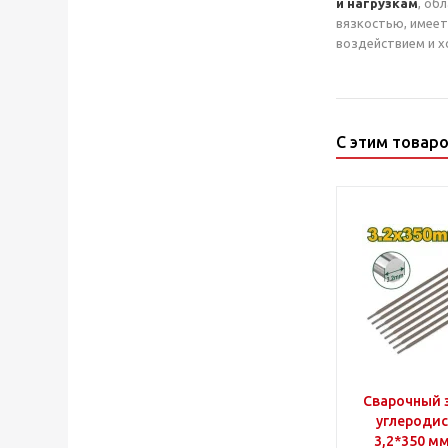
и нагрузкам
, об
вязкостью, имеет
воздействием и х
С этим товар
Сварочный 
углеродис
3,2*350 мм JDERC2