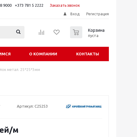
88 9000
+373 781 5 2222
Заказать звонок
Вход
Регистрация
0
Корзина
пуста
ИМСЯ
О КОМПАНИИ
КОНТАКТЫ
лок метал. 25*25*3мм
Артикул:
C25253
ей
/м