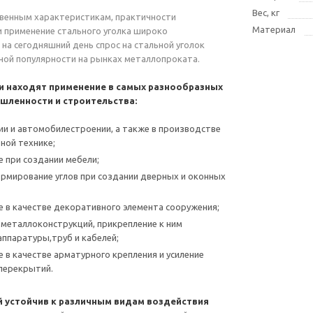
Вес, кг
венным характеристикам, практичности
Материал
и применение стального уголка широко
 на сегодняшний день спрос на стальной уголок
ной популярности на рынках металлопроката.
и находят применение в самых разнообразных
шленности и строительства:
и и автомобилестроении, а также в производстве
ной технике;
 при создании мебели;
мирование углов при создании дверных и оконных
 в качестве декоративного элемента сооружения;
металлоконструкций, прикрепление к ним
ппаратуры,труб и кабелей;
 в качестве арматурного крепления и усиление
 перекрытий.
й устойчив к различным видам воздействия