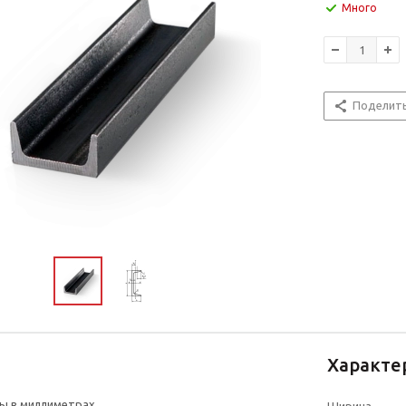
Много
Поделит
Характе
ы в миллиметрах
Ширина