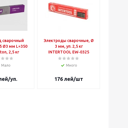
д сварочный
Электроды сварочные, Ø
Порошко
5 Ø3 мм L=350
3 мм, уп. 2,5 кг
провол
ton, 2,5 кг
INTERTOOL EW-0325
JDSFC0
Мало
Много
лей
/уп.
176
лей
/шт
23