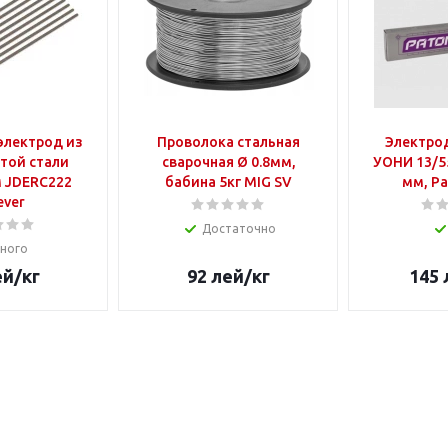
электрод из
Проволока стальная
Электро
той стали
сварочная Ø 0.8мм,
УОНИ 13/5
22
бабина 5кг MIG SV
мм, Pa
ever
Достаточно
ного
ей
/кг
92
лей
/кг
145