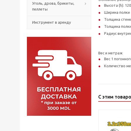
Уголь, дрова, брикеты,
Высота (h): 12
пеллеты
Ширина полки (
Толщина стенки
Инструмент в аренду
Толщина полки 
Радиус внутрен
Вес и метраж
Вес 1 погонног
Количество мет
С этим товар