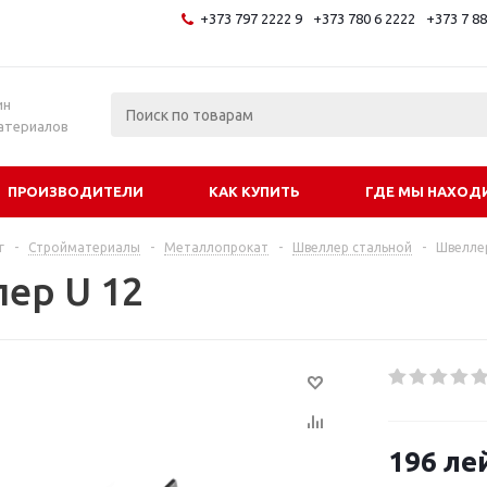
+373 797 2222 9
+373 780 6 2222
+373 7 8
и
ин
атериалов
ПРОИЗВОДИТЕЛИ
КАК КУПИТЬ
ГДЕ МЫ НАХОД
г
-
Стройматериалы
-
Металлопрокат
-
Швеллер стальной
-
Швеллер
ер U 12
196
ле