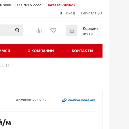
88 9000
+373 781 5 2222
Заказать звонок
Вход
Регистрация
0
Корзина
пуста
ИМСЯ
О КОМПАНИИ
КОНТАКТЫ
 U 12
Артикул:
7216312
й
/м