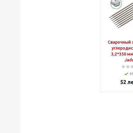
Сварочный 
углеродис
3,2*350 мм JDERC2
Jad
М
52
л