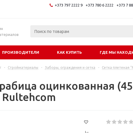
+373 797 2222 9
+373 780 6 2222
+373 7 8
и
ин
атериалов
ПРОИЗВОДИТЕЛИ
КАК КУПИТЬ
ГДЕ МЫ НАХОД
г
-
Стройматериалы
-
Заборы, ограждения и сетка
-
Сетка плетеная "
рабица оцинкованная (45*
, Rultehcom