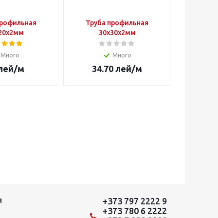
профильная
Труба профильная
Труба
20х2мм
30х30х2мм
4
Много
Много
лей
/м
34.70
лей
/м
3
+373 797 2222 9
Я
+373 780 6 2222