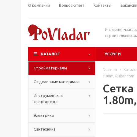
О компании
Вопрос-ответ
Контакты
Ваканси
Интернет-магаз
строительных м
КАТАЛОГ
УСЛУГИ
Стройматериалы
Главная
-
Катало
1.80m, Rultehcom
Отделочные материалы
Сетка 
Инструменты и
1.80m
спецодежда
Электрика
Сантехника