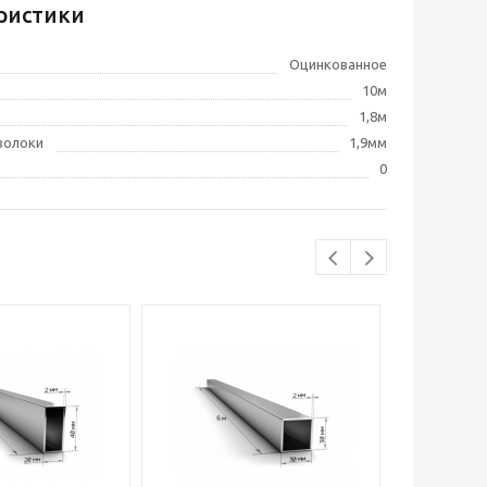
ристики
Оцинкованное
10м
1,8м
волоки
1,9мм
0