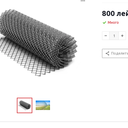
800
ле
Много
Поделит