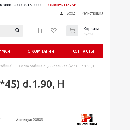
88 9000
+373 781 5 2222
Заказать звонок
Вход
Регистрация
0
Корзина
пуста
ИМСЯ
О КОМПАНИИ
КОНТАКТЫ
Рабица"
-
Сетка рабица оцинкованная (45*45) d.1.90, H
45) d.1.90, H
Артикул:
20809