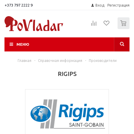
+373 797 2222 9
Вход
Регистрация
0
МЕНЮ
Главная
-
Справочная информация
-
Производители
RIGIPS