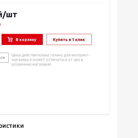
й
/шт
о
В корзину
Купить в 1 клик
Цена действительна только для интернет-
ься
магазина и может отличаться от цен в
розничных магазинах
ристики