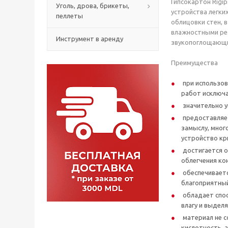
Гипсокартон Rigi
Уголь, дрова, брикеты,
устройства легки
пеллеты
облицовки стен, 
влажностными реж
Инструмент в аренду
звукопоглощающи
Преимущества
при использов
работ исключ
значительно у
предоставляе
замыслу, мног
устройство кр
достигается о
облегчения ко
обеспечиваетс
благоприятный
обладает спо
влагу и выдел
материал не с
кислотность, 