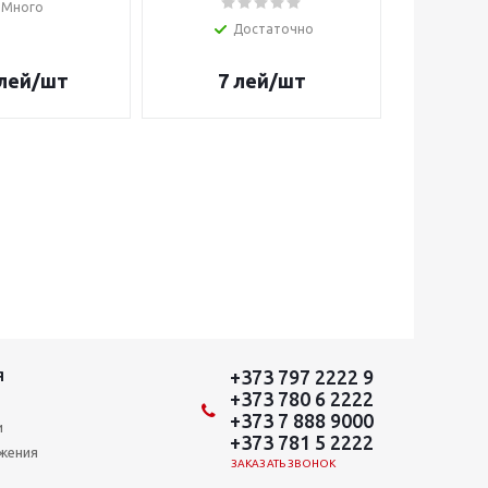
Много
Достаточно
лей
/шт
7
лей
/шт
7
+373 797 2222 9
Я
+373 780 6 2222
+373 7 888 9000
и
+373 781 5 2222
ожения
ЗАКАЗАТЬ ЗВОНОК