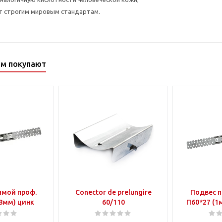
т строгим мировым стандартам.
ом покупают
ямой проф.
Conector de prelungire
Подвес п
,8мм) цинк
60/110
П60*27 (1м