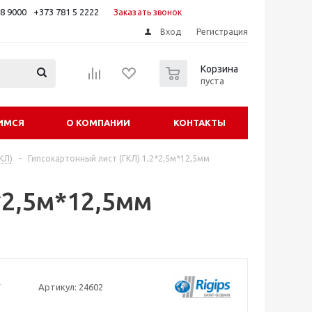
88 9000
+373 781 5 2222
Заказать звонок
Вход
Регистрация
0
Корзина
пуста
ИМСЯ
О КОМПАНИИ
КОНТАКТЫ
КЛ)
-
Гипсокартонный лист (ГКЛ) 1,2*2,5м*12,5мм
*2,5м*12,5мм
Артикул:
24602