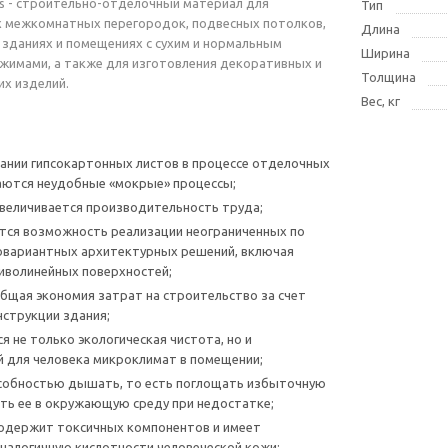
ps - строительно-отделочный материал для
Тип
х межкомнатных перегородок, подвесных потолков,
Длина
в зданиях и помещениях с сухим и нормальным
Ширина
имами, а также для изготовления декоративных и
Толщина
х изделий.
Вес, кг
ании гипсокартонных листов в процессе отделочных
аются неудобные «мокрые» процессы;
величивается производительность труда;
тся возможность реализации неограниченных по
овариантных архитектурных решений, включая
иволинейных поверхностей;
бщая экономия затрат на строительство за счет
нструкции здания;
я не только экологическая чистота, но и
 для человека микроклимат в помещении;
собностью дышать, то есть поглощать избыточную
ять ее в окружающую среду при недостатке;
одержит токсичных компонентов и имеет
аналогичную кислотности человеческой кожи;