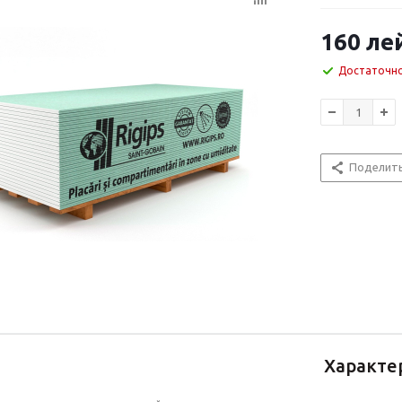
160
ле
Достаточн
Поделит
Характе