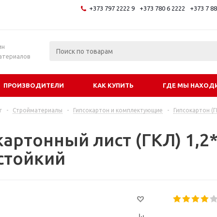
+373 797 2222 9
+373 780 6 2222
+373 7 8
и
ин
атериалов
ПРОИЗВОДИТЕЛИ
КАК КУПИТЬ
ГДЕ МЫ НАХОД
г
-
Стройматериалы
-
Гипсокартон и комплектующие
-
Гипсокартон (Г
картонный лист (ГКЛ) 1,2
стойкий