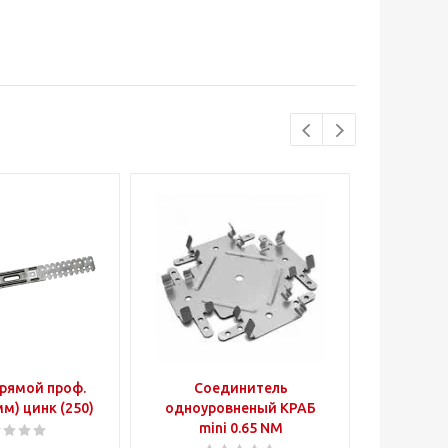
рямой проф.
Соединитель
Уголок
м) цинк (250)
одноуровненый КРАБ
перф
mini 0.65 NM
25х