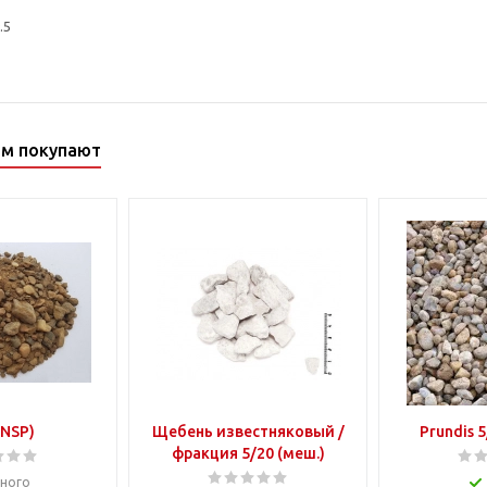
.5
ом покупают
(NSP)
Щебень известняковый /
фракция 5/20 (меш.)
ного