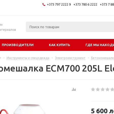
+373 797 2222 9
+373 780 6 2222
+373 7 8
и
ин
атериалов
ПРОИЗВОДИТЕЛИ
КАК КУПИТЬ
ГДЕ МЫ НАХОД
г
-
Инструменты и спецодежда
-
Электроинструмент
-
Бетономешалк
омешалка ECM700 205L El
5 600
л