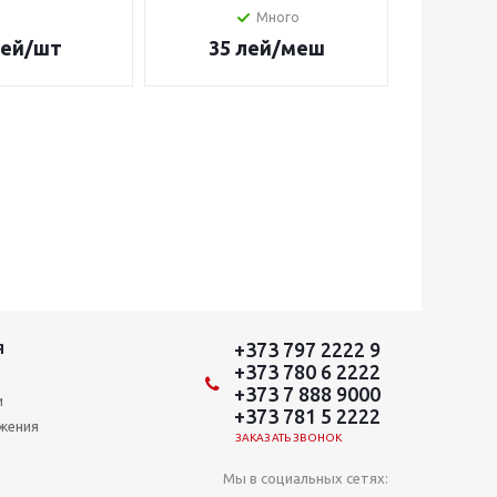
Много
ей
/шт
35
лей
/меш
37
+373 797 2222 9
Я
+373 780 6 2222
+373 7 888 9000
и
+373 781 5 2222
ожения
ЗАКАЗАТЬ ЗВОНОК
Мы в социальных сетях: