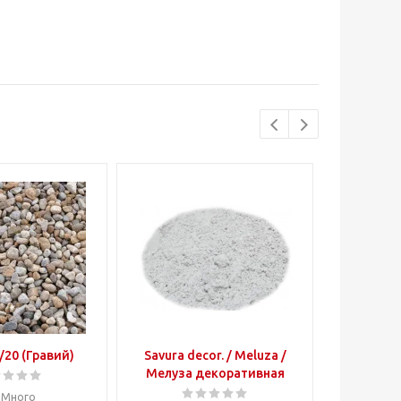
Prundis 5/20 (Гравий)
Savura decor. / Meluza /
Песок р
Мелуза декоративная
Много