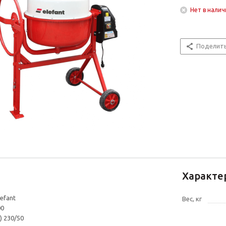
Нет в налич
Поделит
Характе
efant
Вес, кг
00
) 230/50