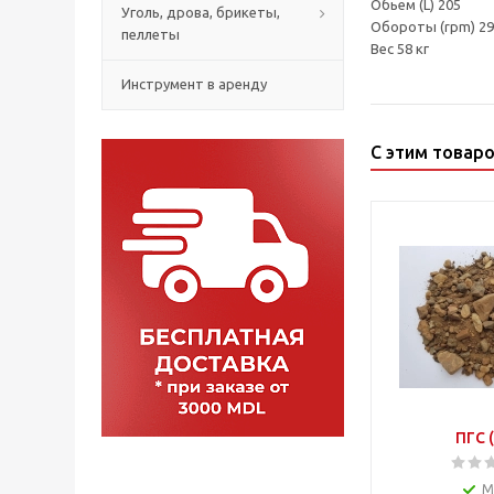
Обьем (L) 205
Уголь, дрова, брикеты,
Обороты (rpm) 29
пеллеты
Вес 58 кг
Инструмент в аренду
С этим товар
ПГС 
М