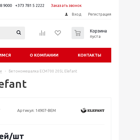
88 9000
+373 781 5 2222
Заказать звонок
Вход
Регистрация
0
Корзина
пуста
ИМСЯ
О КОМПАНИИ
КОНТАКТЫ
и
-
Бетономешалка ECM700 205L Elefant
efant
Артикул:
14907-BEM
ей
/шт